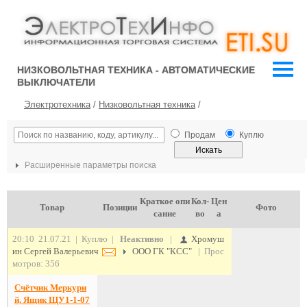
НИЗКОВОЛЬТНАЯ ТЕХНИКА - АВТОМАТИЧЕСКИЕ
ВЫКЛЮЧАТЕЛИ
Электротехника
/
Низковольтная техника
/
Продам
Куплю
Расширенные параметры поиска
Краткое опи
Кол-
Цен
Товар
Позиции
Фото
сание
во
а
20:10 21.07.21 | Куплю |
Неактивно
|
Хромуш
ин Сергей Валерьевич
ООО ГК "КСС"
| Прос
мотров: 356
Счётчик Меркури
й, Ящик ЩУ1-1-07