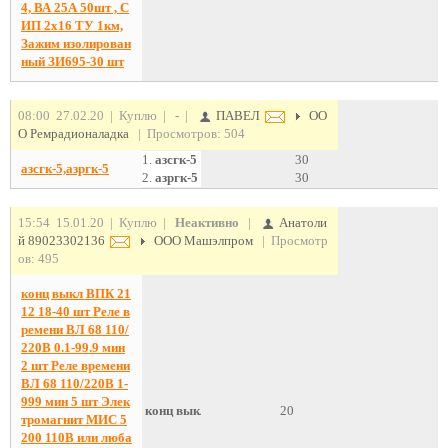
4, ВА 25А 50шт , С
ИП 2х16 ТУ 1км,
Зажим изолирован
ный ЗИ695-30 шт
08:00 27.02.20 | Куплю |
-
|
ПАВЕЛ
ОО
О Ремрадионаладка
| Просмотров: 504
1.
азсгк-5
30
азсгк-5,азргк-5
2.
азргк-5
30
15:54 15.01.20 | Куплю |
Неактивно
|
Анатоли
й 89023302136
ООО Машэлпром
| Просмотр
ов: 495
конц выкл ВПК 21
12 18-40 шт Реле в
ремени ВЛ 68 110/
220В 0.1-99.9 мин
2 шт Реле времени
ВЛ 68 110/220В 1-
999 мин 5 шт Элек
конц выкл ВПК 2112 18-40 шт Реле времени ВЛ 68 
20
тромагнит МИС 5
200 110В или люба