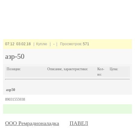
07:12 03.02.18
| Куплю |
-
| Просмотров:
571
азр-50
Позиции:
Описание, характеристики:
Кол-
Цена:
во:
азр50
89031555938
ООО Ремрадионаладка
ПАВЕЛ