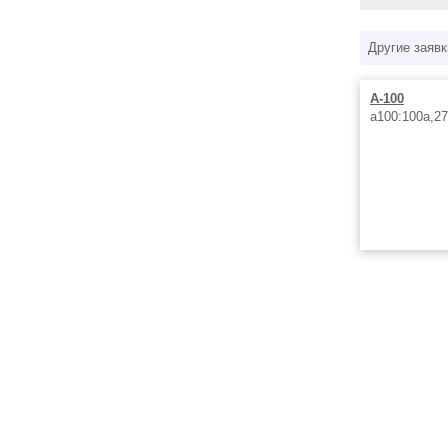
Другие заявк
А-100
а100:100а,2