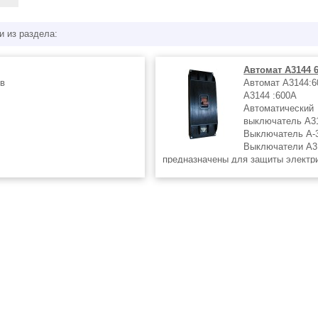
и из раздела:
Автомат А3144 
7в
Автомат А3144:
А3144 :600А
Автоматический
выключатель А3
Выключатель А-
Выключатели А3
предназначены для защиты электр
цепей от перегрузок и коротких зам
также для нечастых (не более одно
час) оперативных коммутаций