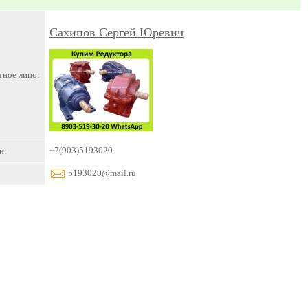
Сахипов Сергей Юревич
тное лицо:
+7(903)5193020
н:
5193020@mail.ru