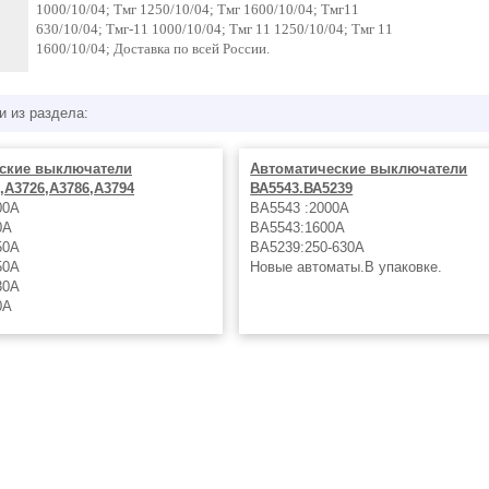
1000/10/04; Тмг 1250/10/04; Тмг 1600/10/04; Тмг11
630/10/04; Тмг-11 1000/10/04; Тмг 11 1250/10/04; Тмг 11
1600/10/04; Доставка по всей России.
и из раздела:
ские выключатели
Автоматические выключатели
,А3726,А3786,А3794
ВА5543.ВА5239
00А
ВА5543 :2000А
0А
ВА5543:1600А
50А
ВА5239:250-630А
50А
Новые автоматы.В упаковке.
30А
0А