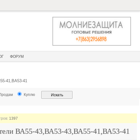
ОГ
ФОРУМ
55-41,ВА53-41
Продам
Куплю
тров:
1397
тели ВА55-43,ВА53-43,ВА55-41,ВА53-41