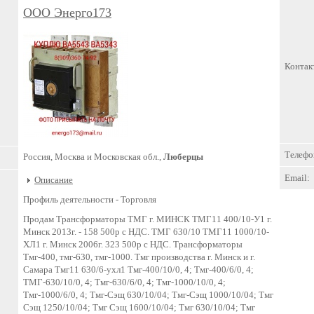
ООО Энерго173
Контак
Телефо
Россия, Москва и Московская обл.,
Люберцы
Email:
Описание
Профиль деятельности -
Торговля
Продам Трансформаторы ТМГ г. МИНСК ТМГ11 400/10-У1 г.
Минск 2013г. - 158 500р с НДС. ТМГ 630/10 ТМГ11 1000/10-
ХЛ1 г. Минск 2006г. 323 500р с НДС. Трансформаторы
Тмг-400, тмг-630, тмг-1000. Тмг производства г. Минск и г.
Самара Тмг11 630/6-ухл1 Тмг-400/10/0, 4; Тмг-400/6/0, 4;
ТМГ-630/10/0, 4; Тмг-630/6/0, 4; Тмг-1000/10/0, 4;
Тмг-1000/6/0, 4; Тмг-Сэщ 630/10/04; Тмг-Сэщ 1000/10/04; Тмг
Сэщ 1250/10/04; Тмг Сэщ 1600/10/04; Тмг 630/10/04; Тмг