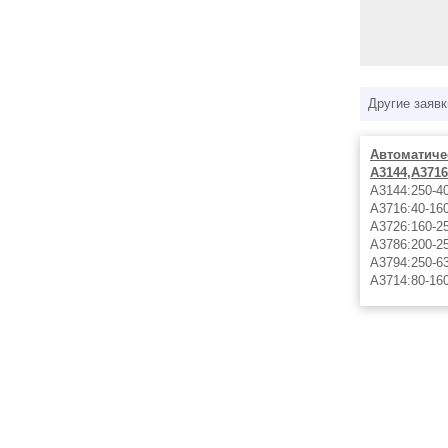
Другие заявк
Автоматиче
А3144,А3716
А3144:250-4
А3716:40-16
А3726:160-2
А3786:200-2
А3794:250-6
А3714:80-16