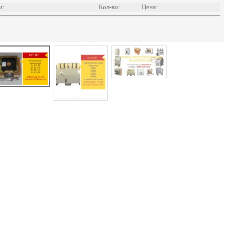
и:
Кол-во:
Цена: