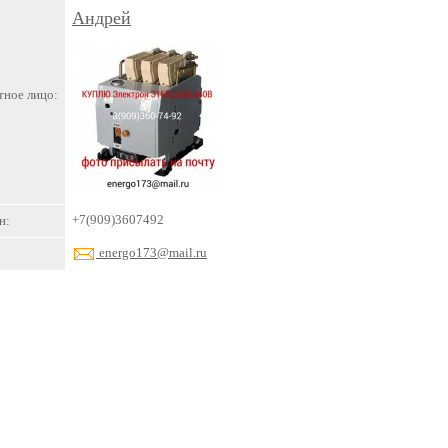
Андрей
тное лицо:
+7(909)3607492
н:
energo173@mail.ru