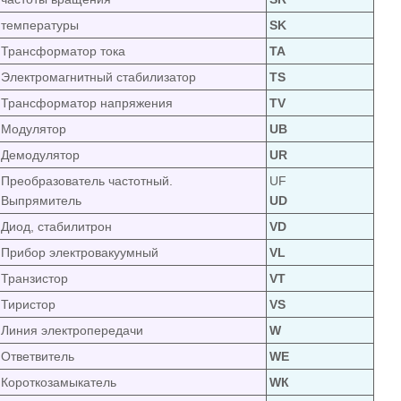
температуры
SK
Трансформатор тока
TA
Электромагнитный стабилизатор
TS
Трансформатор напряжения
TV
Модулятор
UB
Демодулятор
UR
Преобразователь частотный.
UF
Выпрямитель
UD
Диод, стабилитрон
VD
Прибор электровакуумный
VL
Транзистор
VT
Тиристор
VS
Линия электропередачи
W
Ответвитель
WЕ
Короткозамыкатель
WК