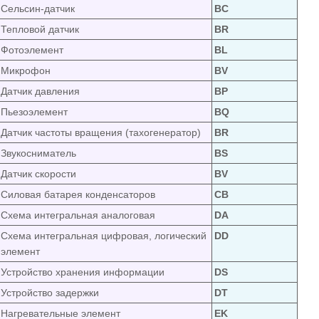
Сельсин-датчик
ВC
Тепловой датчик
ВR
Фотоэлемент
ВL
Микрофон
ВV
Датчик давления
ВP
Пьезоэлемент
ВQ
Датчик частоты вращения (тахогенератор)
ВR
Звукосниматель
ВS
Датчик скорости
ВV
Силовая батарея конденсаторов
СВ
Схема интегральная аналоговая
DA
Схема интегральная цифровая, логический
DD
элемент
Устройство хранения информации
DS
Устройство задержки
DT
Нагревательные элемент
EK