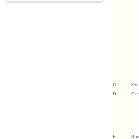
С
Кон
D
Схе
Е
Эле