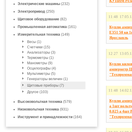
КУПИМ Реле 
Электрические машины
(232)
Электропривод
(250)
11:48 17.05.
Щитовое оборудование
(82)
Промышленная автоматика
(161)
Куплю ампер
Е351 50 кв 
Измерительная техника
(149)
Ярославль
Весы (1)
Счетчики (15)
Анализаторы (3)
12:27 13.05.
Термометры (1)
Манометры (9)
Куплю килово
Осцилографы (4)
амперметр Ц
Мультиметры (5)
"Техпромм
Генераторы величин (1)
Щитовые приборы (7)
11:48 14.02.
Другое (103)
Куплю ампер
Высоковольтная техника
(579)
а 1шт вольтм
Низковольтная техника
(931)
0.025 а 4шт 
"Техпромм
Инструмент и принадлежности
(164)