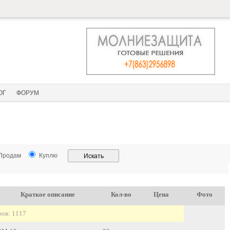
ОГ
ФОРУМ
Продам
Куплю
Краткое описание
Кол-во
Цена
Фото
ов: 1117