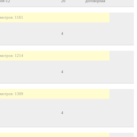
ВМ-12
20
договорная
мотров: 1161
15 мА 4 шт. киловольтметр Е351 50 кв 1шт. 15 кв 1шт ООО /Техпроммаш/ 
4
мотров: 1214
0 кв. 1шт, 15 кв 1шт амперметр Ц 42300 0-15 мА 4шт г. Ярославль ООО /
4
мотров: 1309
5 1шт амперметр Э8030 0-50 а 1шт вольтметр Ц 42300 0-15 мА 4шт Реле Р
4