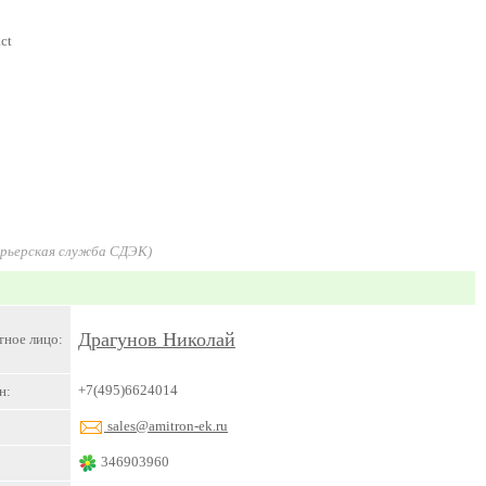
ct
урьерская служба СДЭК)
Драгунов Николай
тное лицо:
+7(495)6624014
н:
sales@amitron-ek.ru
346903960