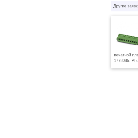
Другие заявк
печатной пла
1778085, Ph
Номинальный
напряжение (
шага: 5,08