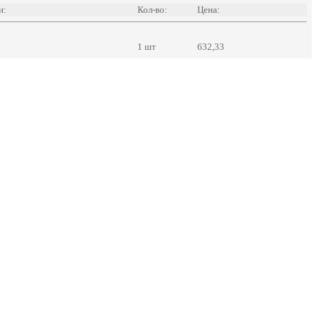
и:
Кол-во:
Цена:
1 шт
632,33