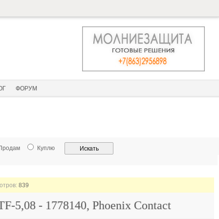
ОГ
ФОРУМ
Продам
Куплю
мотров:
839
F-5,08 - 1778140, Phoenix Contact