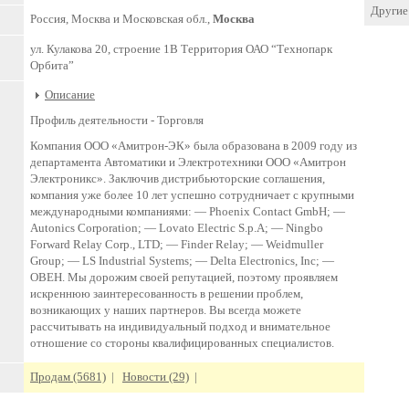
Другие 
Россия, Москва и Московская обл.,
Москва
ул. Кулакова 20, строение 1В Территория ОАО “Технопарк
Орбита”
Описание
Профиль деятельности -
Торговля
Компания ООО «Амитрон-ЭК» была образована в 2009 году из
департамента Автоматики и Электротехники ООО «Амитрон
Электроникс». Заключив дистрибьюторские соглашения,
компания уже более 10 лет успешно сотрудничает с крупными
международными компаниями: — Phoenix Contact GmbH; —
Autonics Corporation; — Lovato Electric S.p.A; — Ningbo
Forward Relay Corp., LTD; — Finder Relay; — Weidmuller
Group; — LS Industrial Systems; — Delta Electronics, Inc; —
ОВЕН. Мы дорожим своей репутацией, поэтому проявляем
искреннюю заинтересованность в решении проблем,
возникающих у наших партнеров. Вы всегда можете
рассчитывать на индивидуальный подход и внимательное
отношение со стороны квалифицированных специалистов.
Продам (5681)
|
Новости (29)
|