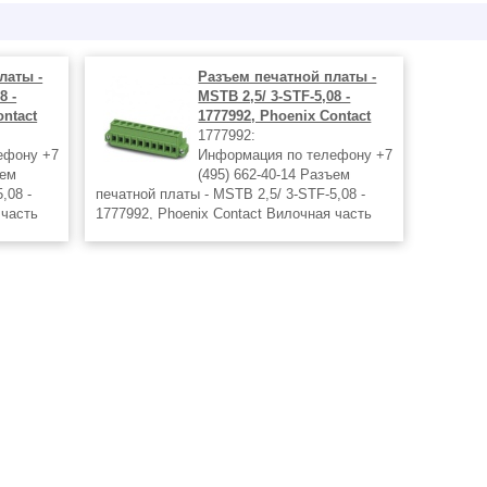
латы -
Разъем печатной платы -
8 -
MSTB 2,5/ 3-STF-5,08 -
ontact
1777992, Phoenix Contact
1777992:
ефону +7
Информация по телефону +7
ъем
(495) 662-40-14 Разъем
,08 -
печатной платы - MSTB 2,5/ 3-STF-5,08 -
 часть
1777992, Phoenix Contact Вилочная часть
Номинальный ток: 12 А Расчетное
 6 Размер
напряжение (III/2): 320 В Полюсов: 3 Размер
шага: 5,08