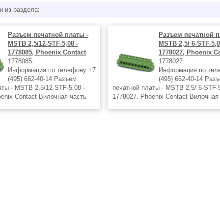
и из раздела:
Разъем печатной платы -
Разъем печатной п
MSTB 2,5/12-STF-5,08 -
MSTB 2,5/ 6-STF-5,0
1778085, Phoenix Contact
1778027, Phoenix C
1778085:
1778027:
Информация по телефону +7
Информация по тел
(495) 662-40-14 Разъем
(495) 662-40-14 Раз
ты - MSTB 2,5/12-STF-5,08 -
печатной платы - MSTB 2,5/ 6-STF-5
oenix Contact Вилочная часть
1778027, Phoenix Contact Вилочная
 ток: 12 А Расчетное
Номинальный ток: 12 А Расчетное
III/2): 320 В Полюсов: 6 Размер
напряжение (III/2): 320 В Полюсов:
шага: 5,08