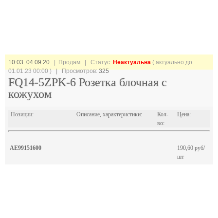
10:03 04.09.20
| Продам |
Статус:
Неактуальна
( актуально до
01.01.23 00:00 ) | Просмотров:
325
FQ14-5ZPK-6 Розетка блочная с
кожухом
Позиции:
Описание, характеристики:
Кол-
Цена:
во:
AE99151600
190,60 руб/
шт