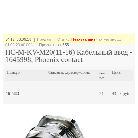
14:12 03.09.18
| Продам |
Статус:
Неактуальна
( актуально до
01.01.23 00:00 ) | Просмотров:
555
HC-M-KV-M20(11-16) Кабельный ввод -
1645998, Phoenix contact
Позиции:
Описание, характеристики:
Кол-
Цена:
во:
1645998
24
432,00 руб
шт