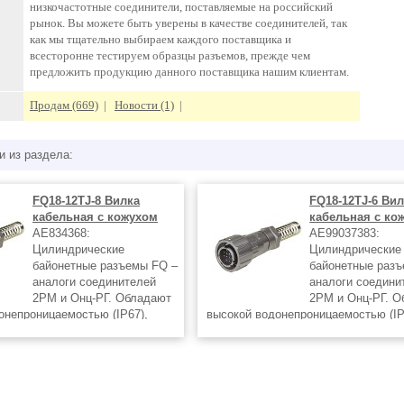
низкочастотные соединители, поставляемые на российский
рынок. Вы можете быть уверены в качестве соединителей, так
как мы тщательно выбираем каждого поставщика и
всесторонне тестируем образцы разъемов, прежде чем
предложить продукцию данного поставщика нашим клиентам.
Продам (669)
|
Новости (1)
|
и из раздела:
FQ18-12TJ-8 Вилка
FQ18-12TJ-6 Ви
кабельная с кожухом
кабельная с ко
AE834368:
AE99037383:
Цилиндрические
Цилиндрические
байонетные разъемы FQ –
байонетные раз
аналоги соединителей
аналоги соедини
2РМ и Онц-РГ. Обладают
2РМ и Онц-РГ. 
онепроницаемостью (IP67),
высокой водонепроницаемостью (IP
аростойкостью. Заказ продукции
вибро- и ударостойкостью. Заказ п
тся как по телефону, так и
осуществляется как по телефону, т
енно на сайте. Для вашего
непосредственно на сайте. Для ва
удобства на