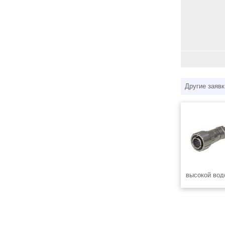
Другие заявк
высокой вод
вибро- и уд
осуществляе
непосредств
удобства на