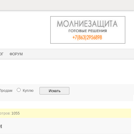
ОГ
ФОРУМ
Продам
Куплю
мотров:
1055
м