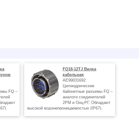
лка
FQ18-12TJ Вилка
жухом
кабельная
AE99031692:
Цилиндрические
ъемы FQ –
байонетные разъемы FQ –
телей
аналоги соединителей
Обладают
2РМ и Онц-РГ. Обладают
67),
высокой водонепроницаемостью (IP67),
родукции
вибро- и ударостойкостью. Заказ продукции
ак и
осуществляется как по телефону, так и
шего
непосредственно на сайте. Для вашего
удобства на сайте работает