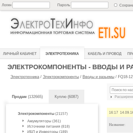
Логин
Пароль
Сохран
ЛИЧНЫЙ КАБИНЕТ
ЭЛЕКТРОТЕХНИКА
КАБЕЛЬ И ПРОВОД
ПР
ЭЛЕКТРОКОМПОНЕНТЫ - ВВОДЫ И 
Электротехника
/
Электрокомпоненты
/
Вводы и разьемы
/
FQ18-12
Продам
(132665)
Куплю (6087)
Расширенн
16:17 14.09.1
Электрокомпоненты
(21157)
Аккумуляторы (361)
Название:
Источники питания (818)
ИБП и Инверторы (189)