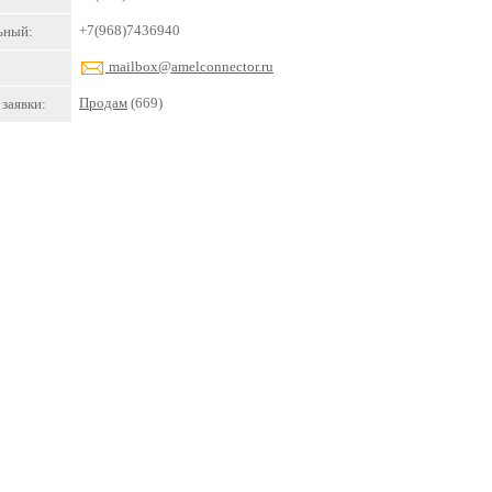
+7(968)7436940
ьный:
mailbox@amelconnector.ru
Продам
(669)
заявки: