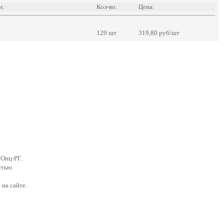
и:
Кол-во:
Цена:
129 шт
319,80 руб/шт
 Онц-РГ.
стью.
 на сайте.