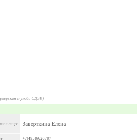
урьерская служба СДЭК)
Заверткина Елена
тное лицо:
+7(495)6626787
н: