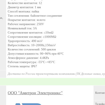
Количество контактов: 12
Диаметр контактов: 1 мм
Способ монтажа: пайка
Тип сочленения: байонетное соединение
и,
Покрытие контактов: золото
Рабочее напряжение: 250V
Номинальный ток: 3A
Сопротивление контактов: ≤10mΩ
Сопротивление изоляции: ≥1000MΩ
Ударопрочность: 490 m/s²
Вибростойкость: 10~200Hz,150m/s²
Количество сочленений: 500 циклов
Допустимая влажность: 90~96% при 40°C
Атмосферное давление: 4.4KPa
Рабочая температура: -55°C~+85°C
Степень защиты: IP67
Доставка по России транспортными компаниями (ТК Деловые линии, к
ООО "Амитрон Электроникс"
Контак
Телефо