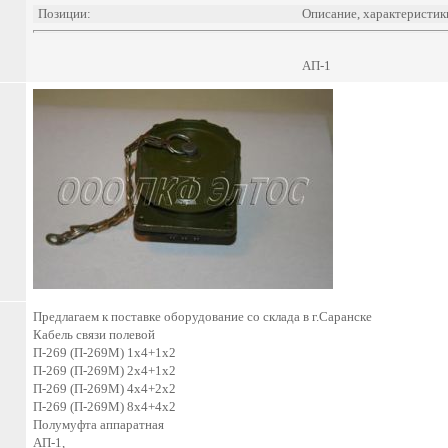
Позиции:
Описание, характеристик
АП-1
Предлагаем к поставке оборудование со склада в г.Саранске
Кабель связи полевой
П-269 (П-269М) 1х4+1х2
П-269 (П-269М) 2х4+1х2
П-269 (П-269М) 4х4+2х2
П-269 (П-269М) 8х4+4х2
Полумуфта аппаратная
АП-1,