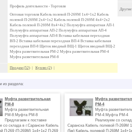
Профиль деятельности -
Торговля
Другие 
Оптовая торговля Кабель полевой П-269М 1х4+1х2 Кабель
полевой П-269М 2х4+1х2 Кабель полевой П-269М 4х4+2х2
Кабель полевой П-269М 8х4+4х2 Полумуфта аппаратная АП-1
Полумуфта аппаратная АП-2 Полумуфта аппаратная АП-4
Полумуфта аппаратная АП-8 Вставка кабельная переходная
ВП-2 Вставка кабельная переходная ВП-4 Вставка кабельная
переходная ВП-8 Щиток вводный ВЩ-1 Щиток вводный ВЩ-2
Муфта разветвительная РМ-2 Муфта разветвительная РМ-4
Муфта разветвительная РМ-8
Продам (52)
|
Куплю (2)
|
и из раздела:
Муфта разветвительная
Муфта разветвите
РМ-8
РМ-4
Муфта разветвительная
Муфта разветвител
РМ-8:Муфта РМ-8
РМ-4:Муфта РМ-4
Предлагаем к поставке
Реализуем со склад
е со склада в г.Саранске Кабель
Саранска Кабель полевой П-269М 
ой П-269 (П-269М) 1х4+1х2 П-269
(5м) Кабель полевой П-269М 1х4+1х