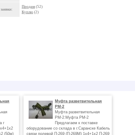
Продам
(52)
заявки:
Куплю
(2)
льная
Муфта разветвительная
РМ-2
ьная
Муфта разветвительная
РМ-2:Муфта РМ-2
а г
Предлагаем к поставке
1х4+1х2
оборудование со склада в г.Саранске Кабель
2 (50м)
связи полевой П-269 (П-269М) 1х4+1х2 П-269