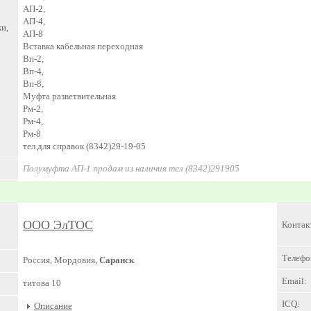
АП-2,
АП-4,
и,
АП-8
Вставка кабельная переходная
Вп-2,
Вп-4,
Вп-8,
Муфта разветвительная
Рм-2,
Рм-4,
Рм-8
тел для справок (8342)29-19-05
Полумуфта АП-1 продам из наличия тел (8342)291905
ООО ЭлТОС
Контак
Телефо
Россия, Мордовия,
Саранск
Email:
титова 10
ICQ:
Описание