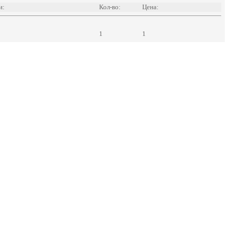
и:
Кол-во:
Цена:
1
1