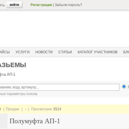
Регистрация
|
Забыли пароль?
ить
АЙСЫ
УСЛУГИ
НОВОСТИ
СТАТЬИ
КАТАЛОГ УЧАСТНИКОВ
БЛ
РАЗЬЕМЫ
фта АП-1
ые параметры поиска
9
| Продам |
-
| Просмотров:
3514
Полумуфта АП-1