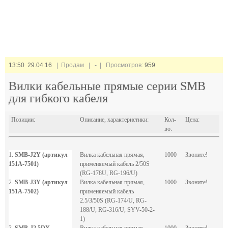
13:50 29.04.16
| Продам |
-
| Просмотров:
959
Вилки кабельные прямые серии SMB
для гибкого кабеля
Позиции:
Описание, характеристики:
Кол-
Цена:
во:
1.
SMB-J2Y (артикул
Вилка кабельная прямая,
1000
Звоните!
151A-7501)
применяемый кабель 2/50S
(RG-178U, RG-196/U)
2.
SMB-J3Y (артикул
Вилка кабельная прямая,
1000
Звоните!
151A-7502)
применяемый кабель
2.5/3/50S (RG-174/U, RG-
188/U, RG-316/U, SYV-50-2-
1)