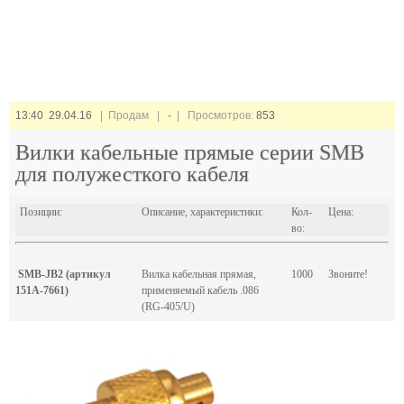
13:40 29.04.16
| Продам |
-
| Просмотров:
853
Вилки кабельные прямые серии SMB
для полужесткого кабеля
Позиции:
Описание, характеристики:
Кол-
Цена:
во:
SMB-JB2 (артикул
Вилка кабельная прямая,
1000
Звоните!
151A-7661)
применяемый кабель .086
(RG-405/U)