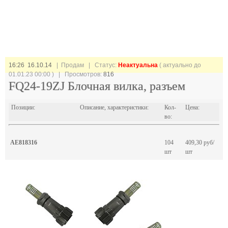
16:26 16.10.14
| Продам |
Статус:
Неактуальна
( актуально до
01.01.23 00:00 ) | Просмотров:
816
FQ24-19ZJ Блочная вилка, разъем
Позиции:
Описание, характеристики:
Кол-
Цена:
во:
AE818316
104
409,30 руб/
шт
шт