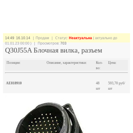
14:49 16.10.14
| Продам |
Статус:
Неактуальна
( актуально до
01.01.23 00:00 ) | Просмотров:
703
Q30J55A Блочная вилка, разъем
Позиции:
Описание, характеристики:
Кол-
Цена:
во:
AE818910
48
593,70 руб/
шт
шт