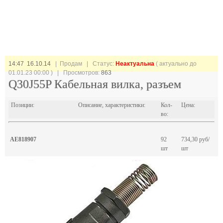
14:47 16.10.14
| Продам |
Статус:
Неактуальна
( актуально до
01.01.23 00:00 ) | Просмотров:
863
Q30J55P Кабельная вилка, разъем
Позиции:
Описание, характеристики:
Кол-
Цена:
во:
AE818907
92
734,30 руб/
шт
шт