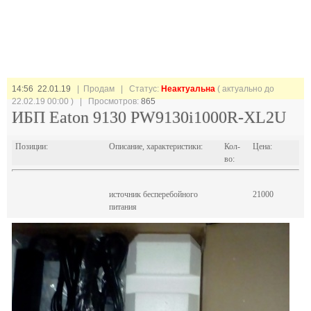
14:56 22.01.19
| Продам |
Статус:
Неактуальна
( актуально до
22.02.19 00:00 ) | Просмотров:
865
ИБП Eaton 9130 PW9130i1000R-XL2U
Позиции:
Описание, характеристики:
Кол-
Цена:
во:
источник бесперебойного
21000
питания