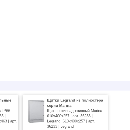
льные
Щитки Legrand из полиэстера
серии Marina
a IP66
Щит противоадгезивный Marina
85 |
610х400х257 | арт. 36233 |
463 | арт.
Legrand :610х400х257 | арт.
36233 | Legrand