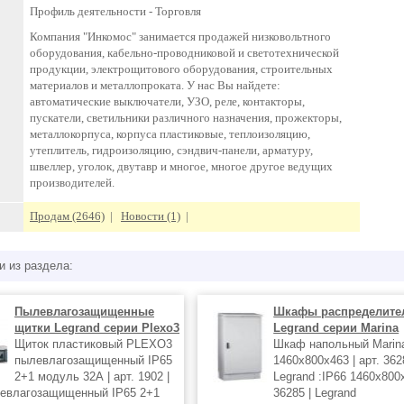
Профиль деятельности -
Торговля
Компания "Инкомос" занимается продажей низковольтного
оборудования, кабельно-проводниковой и светотехнической
продукции, электрощитового оборудования, строительных
материалов и металлопроката. У нас Вы найдете:
автоматические выключатели, УЗО, реле, контакторы,
пускатели, светильники различного назначения, прожекторы,
металлокорпуса, корпуса пластиковые, теплоизоляцию,
утеплитель, гидроизоляцию, сэндвич-панели, арматуру,
швеллер, уголок, двутавр и многое, многое другое ведущих
производителей.
Продам (2646)
|
Новости (1)
|
и из раздела:
Пылевлагозащищенные
Шкафы распределите
щитки Legrand серии Plexo3
Legrand серии Marina
Щиток пластиковый PLEXO3
Шкаф напольный Marin
пылевлагозащищенный IP65
1460x800x463 | арт. 362
2+1 модуль 32А | арт. 1902 |
Legrand :IP66 1460x800x
левлагозащищенный IP65 2+1
36285 | Legrand