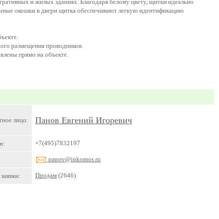
ративных и жилых зданиях. Благодаря белому цвету, щитки идеально
ачные окошки в двери щитка обеспечивают легкую идентификацию
бъекте.
ого размещения проводников.
влены прямо на объекте.
Панов Евгений Игоревич
тное лицо:
+7(495)7832197
н:
panov@inkomos.ru
Продам
(2646)
заявки: