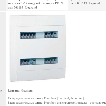
монтажа 3х12 модулей c шинами PE+N |
арт. 601119 | Legrand
арт. 601119 | Legrand
Legrand, Франция
ь:
Распределительные щитки Practibox | Legrand, Франция |
Распределительные щитки Practibox для скрытого монтажа – это совреме