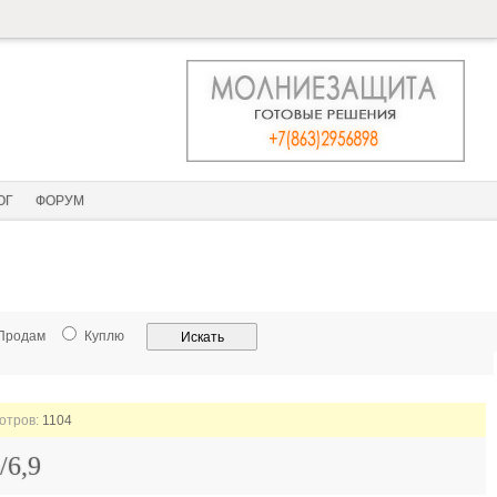
ОГ
ФОРУМ
Продам
Куплю
мотров:
1104
/6,9