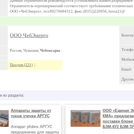
Данные ограничители рекомендуется устанавливать взамен разрядников 
Ограничитель перенапряжений соответствует требованиям технических 
ООО «ЧебЭнерго», тел.89276684312, факс:(8352)220956, butsa21@
ООО ЧебЭнерго
Контак
Телефо
Россия, Чувашия,
Чебоксары
Мобил
Продам (221)
|
Email:
Другие 
и из раздела:
Аппараты защиты от
ООО «Единая Э
токов утечки АРГУС
КМА» предлагае
:
поставке блоки
Аппарат pfobns АРГУС
БЗМ-4У2 БЗМ-3У
предназначен для защиты
: