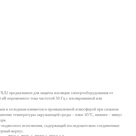
ХЛ2 предназначен для защиты изоляции электрооборудования от
кВ переменного тока частотой 50 Гц с изолированной или
нным и холодным климатом и промышленной атмосферой при сильном
значение температуры окружающей среды – плюс 45°С, нижнее – минус
оря.
о-подвесного исполнения, содержащий последовательно соединенные
ерный корпус.