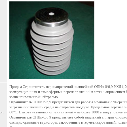
Продам Ограничитель перенапряжений нелинейный ОПНп-6/6,9 УХЛ1, У
коммутационных и атмосферных перенапряжений в сетях напряжением 6 
компенсированной нейтралью.
Ограничитель ОПНп-6/6,9 предназначен для работы в районах с умере
загрязнении внешней среды на открытом воздухе. Предельное верхнее 
и,
60°С. Высота установки ограничителей – не более 1000 м над уровнем м
Ограничитель ОПНп-6/6,9 представляет собой защитный аппарат опорн
оксидно-цинковые варисторы, заключенные в герметизированный полим