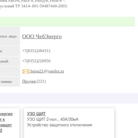
типа РВО-6, РВП- 6, РВРД-6, РВМ-6 *.
условий ТУ 3414- 001-59487440-2003.
ООО ЧебЭнерго
тное лицо:
+7(8352)384312
н:
+7(8352)220956
ьный:
butsa21@yandex.ru
Продам
(221)
заявки:
нергия
УЗО ЩИТ
т к
УЗО ЩИТ:2-пол., 40А/30мА
 защит
Устройство защитного отключения
2