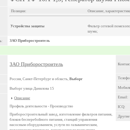
Позиции:
Описание, характеристик
Устройства защиты
Фильтр сетевой помехоп
шума;
ЗАО Приборостроитель
ь:
ЗАО Приборостроитель
Контак
Телефо
Россия, Санкт-Петербург и область,
Выборг
Мобил
Выборг улица Данилова 15
Email:
Описание
Профиль деятельности -
Производство
ICQ:
Приборостроительный завод, изготовление фильтров питания,
Другие 
блоков бесперебойного питания, станций управления
насосным оборудованием, услуги по гальваническим,
порошковополимерным, лакокрасочным покрытиям.