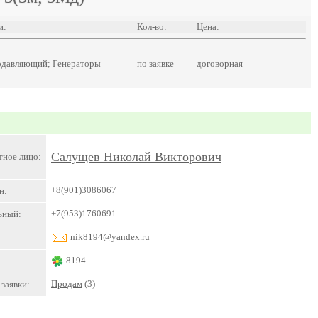
и:
Кол-во:
Цена:
одавляющий; Генераторы
по заявке
договорная
Салущев Николай Викторович
тное лицо:
+8(901)3086067
н:
+7(953)1760691
ьный:
nik8194@yandex.ru
8194
Продам
(3)
заявки: