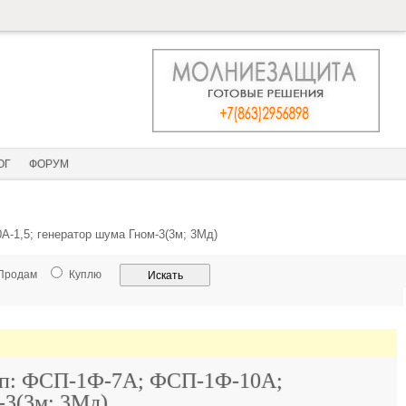
ОГ
ФОРУМ
-1,5; генератор шума Гном-3(3м; 3Мд)
Продам
Куплю
ип: ФСП-1Ф-7А; ФСП-1Ф-10А;
-3(3м; 3Мд)