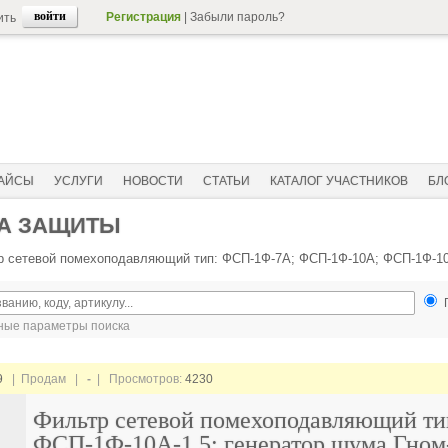
Регистрация
|
Забыли пароль?
ить
АЙСЫ
УСЛУГИ
НОВОСТИ
СТАТЬИ
КАТАЛОГ УЧАСТНИКОВ
БЛ
ВА ЗАЩИТЫ
р сетевой помехоподавляющий тип: ФСП-1Ф-7А; ФСП-1Ф-10А; ФСП-1Ф-10А
ые параметры поиска
9
| Продам |
-
| Просмотров:
4230
Фильтр сетевой помехоподавляющий т
ФСП-1Ф-10А-1,5; генератор шума Гном