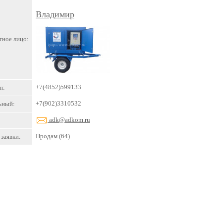
Владимир
тное лицо:
+7(4852)599133
н:
+7(902)3310532
ьный:
adk@adkom.ru
Продам
(64)
заявки: