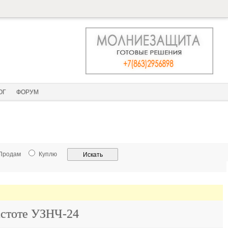
ОГ
ФОРУМ
Продам
Куплю
астоте УЗНЧ-24