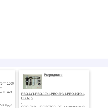
Разрядники
 ЭГТ-1000
т.
ты ПТА-3
РВО-6У1,РВО-10У1,РВО-6НУ1,РВО-10НУ1,
РВН-0,5
:
5000руб.
ООО ПКФ «ИЗОЛЯТОР-ЮГ» единственный