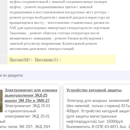
муфты соединительной с заменой соединительных пальцев
муфты; - ремонт подшипниковых щитов с заменой
подшипников и восстановлением посадочных мест ротора; -
ремонт ротора возбудителя с заменой диодов и варистора на
вращающемся мосту; - изготовление стыковочных дисков по
SAE для одноопорных импортных генераторов по чертежам
Заказчика; - ремонт обмоток статора генератора после
межвиткового замыкания; - ремонт блоков возбуждения с
заменой регулятор напряжения. Капитальный ремонт
автоматики дизельных электростанций
Продам (64)
|
Предлагаю (1)
|
и из раздела:
Электромагнит для клапана
Устройство катодной защиты
дымоудоления ЭКД-25
:
аналог ЭМ 25п и ЭМК-27
Электрод для анодных заземлений
Электромагнит ЭКД 25-01
(без нипелей, только стержни) 817ш
н:горизонтальный
400руб. Устройство катодной защи
электромагнит ЭКД 25-01
(для защиты магистральных
ный
нефтепродуктов) 1шт. 15000руб.
иты типов ЭМ 25П, ЭКД 25Н,
Выпрямитель В-ОПЕ-63-48У1 4шт. 2