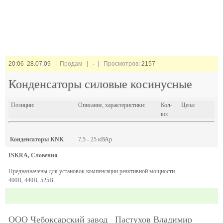
20:06 28.07.09
| Продам |
-
| Просмотров:
2157
Конденсаторы силовые косинусные
Позиции:
Описание, характеристики:
Кол-
Цена:
во:
Конденсаторы KNK
7,5 - 25 кВАр
ISKRA, Словения
Предназначены для установок компенсации реактивной мощности.
400В, 440В, 525В
ООО Чебоксарский завод
Пастухов Владимир