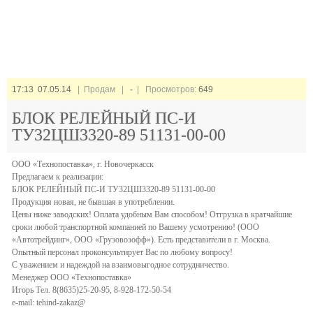
17:13 07.05.14
| Продам |
-
| Просмотров:
649
БЛОК РЕЛЕЙНЫЙ ПС-И
ТУ32ЦШ3320-89 51131-00-00
ООО «Технопоставка», г. Новочеркасск
Предлагаем к реализации:
БЛОК РЕЛЕЙНЫЙ ПС-И ТУ32ЦШ3320-89 51131-00-00
Продукция новая, не бывшая в употреблении.
Цены ниже заводских! Оплата удобным Вам способом! Отгрузка в кратчайшие
сроки любой транспортной компанией по Вашему усмотрению! (ООО
«Автотрейдинг», ООО «Грузовозофф»). Есть представители в г. Москва.
Опытный персонал проконсультирует Вас по любому вопросу!
С уважением и надеждой на взаимовыгодное сотрудничество.
Менеджер ООО «Технопоставка»
Игорь Тел. 8(8635)25-20-95, 8-928-172-50-54
e-mail: tehind-zakaz@