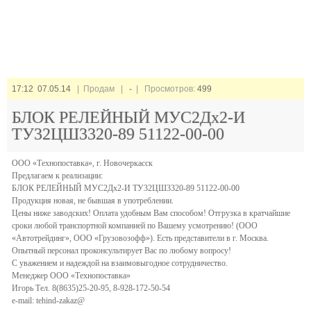
17:12 07.05.14
| Продам |
-
| Просмотров:
499
БЛОК РЕЛЕЙНЫЙ МУС2Дх2-И
ТУ32ЦШ3320-89 51122-00-00
ООО «Технопоставка», г. Новочеркасск
Предлагаем к реализации:
БЛОК РЕЛЕЙНЫЙ МУС2Дх2-И ТУ32ЦШ3320-89 51122-00-00
Продукция новая, не бывшая в употреблении.
Цены ниже заводских! Оплата удобным Вам способом! Отгрузка в кратчайшие
сроки любой транспортной компанией по Вашему усмотрению! (ООО
«Автотрейдинг», ООО «Грузовозофф»). Есть представители в г. Москва.
Опытный персонал проконсультирует Вас по любому вопросу!
С уважением и надеждой на взаимовыгодное сотрудничество.
Менеджер ООО «Технопоставка»
Игорь Тел. 8(8635)25-20-95, 8-928-172-50-54
e-mail: tehind-zakaz@