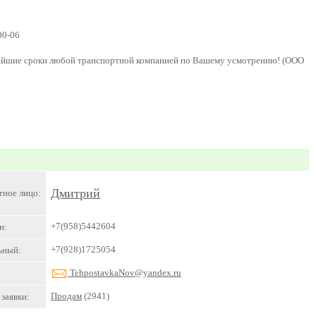
0-06
чайшие сроки любой транспортной компанией по Вашему усмотрению! (ООО
Дмитрий
тное лицо:
+7(958)5442604
н:
+7(928)1725054
ьный:
TehpostavkaNov@yandex.ru
Продам
(2941)
заявки: