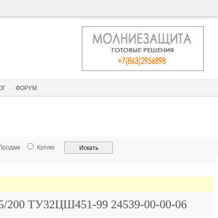
ОГ
ФОРУМ
Продам
Куплю
00 ТУ32ЦШ451-99 24539-00-00-06