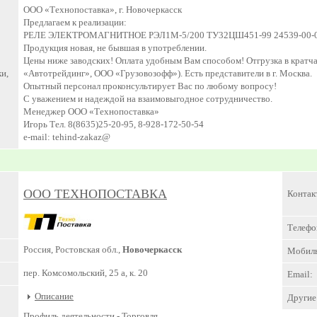
ООО «Технопоставка», г. Новочеркасск
Предлагаем к реализации:
РЕЛЕ ЭЛЕКТРОМАГНИТНОЕ РЭЛ1М-5/200 ТУ32ЦШ451-99 24539-00-0
Продукция новая, не бывшая в употреблении.
Цены ниже заводских! Оплата удобным Вам способом! Отгрузка в крат
и,
«Автотрейдинг», ООО «Грузовозофф»). Есть представители в г. Москва.
Опытный персонал проконсультирует Вас по любому вопросу!
С уважением и надеждой на взаимовыгодное сотрудничество.
Менеджер ООО «Технопоставка»
Игорь Тел. 8(8635)25-20-95, 8-928-172-50-54
e-mail: tehind-zakaz@
ООО ТЕХНОПОСТАВКА
Контак
Телефо
Россия, Ростовская обл.,
Новочеркасск
Мобил
пер. Комсомольский, 25 а, к. 20
Email:
Описание
Другие 
Профиль деятельности -
Торговля