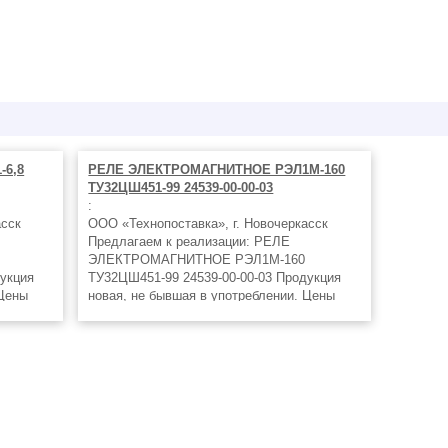
6,8
РЕЛЕ ЭЛЕКТРОМАГНИТНОЕ РЭЛ1М-160
ТУ32ЦШ451-99 24539-00-00-03
:
асск
ООО «Технопоставка», г. Новочеркасск
Предлагаем к реализации: РЕЛЕ
ЭЛЕКТРОМАГНИТНОЕ РЭЛ1М-160
укция
ТУ32ЦШ451-99 24539-00-00-03 Продукция
 Цены
новая, не бывшая в употреблении. Цены
Вам
ниже заводских! Оплата удобным Вам
способом! Отгрузка в кратчайшие