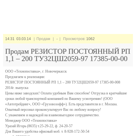
14:31 03.03.14
| Продам |
-
| Просмотров:
1062
Продам РЕЗИСТОР ПОСТОЯННЫЙ РП
1,1 – 200 ТУ32ЦШ2059-97 17385-00-00
ООО «Технопоставка», г. Новочеркасск
Предлагаем к реализации:
РЕЗИСТОР ПОСТОЯННЫЙ РП 1,1 – 200 ТУ32ЦШ2059-97 17385-00-008
2014г. выпуска
Цены ниже заводских! Оплата удобным Вам способом! Отгрузка в кратчайшие
сроки любой транспортной компанией по Вашему усмотрению! (ООО
«Автотрейдинг», ООО «Грузовозофф»). Есть представители в г. Москва.
Опытный персонал проконсультирует Вас по любому вопросу!
С уважением и надеждой на взаимовыгодное сотрудничество.
Менеджер ООО «Технопоставка»
Уразай Игорь (8635) т.25-29-22, ф. 24-20-57
Для Вашего удобства офисный моб. т. 8-928-172-50-54