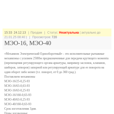
15:33 24.12.13
| Продам |
Статус:
Неактуальна
( актуально до
21.01.25 08:40 ) | Просмотров:
720
МЭО-16, МЭО-40
«Механизм Электрический Однооборотный» - это исполнительные рычажные
механизмы с усилием 250Нм предназначенные для передачи крутящего момента
(перемещения регулирующего органа арматуры, например заслонок, клапанов,
шиберов, затворов) запорной или регулирующей арматуре для ее поворота на
один оборот либо менее (т.е. поворот, от 0 до 360 град.).
Поставляем механизмы
МЭО-16/25-0,25-93
МЭО-16/63-0,63-93
МЭО-16/63-0,25-93
МЭО-16/160-0,63-93
МЭО-40/63-0,25-93
МЭО-40/160-0,63-93
Срок изготовления 3дня.
Цены договорные.