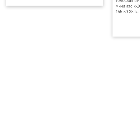
телефонный
мини атс к-1
155-59-38Па
© 2008-2026 ЭлектроТехИнфо ETI.SU +7(863)2956898
info@eti.su