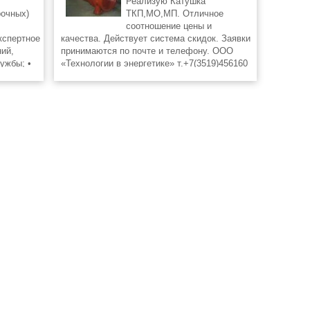
Реализую Катушка
рочных)
ТКП,МО,МП. Отличное
соотношение цены и
кспертное
качества. Действует система скидок. Заявки
ий,
принимаются по почте и телефону. ООО
ужбы; •
«Технологии в энергетике» т.+7(3519)456160
ической
www.tpk-energy.ru Ваш менеджер Анатолий e-
mail: technology.2012@tpk-energy.ru