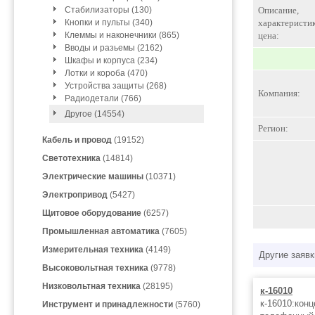
Стабилизаторы (130)
Описание,
Кнопки и пульты (340)
характеристик
Клеммы и наконечники (865)
цена:
Вводы и разьемы (2162)
Шкафы и корпуса (234)
Лотки и короба (470)
Устройства защиты (268)
Компания:
Радиодетали (766)
Другое (14554)
Регион:
Кабель и провод
(19152)
Светотехника
(14814)
Электрические машины
(10371)
Электропривод
(5427)
Щитовое оборудование
(6257)
Промышленная автоматика
(7605)
Измерительная техника
(4149)
Другие заявк
Высоковольтная техника
(9778)
Низковольтная техника
(28195)
к-16010
к-16010:кон
Инструмент и принадлежности
(5760)