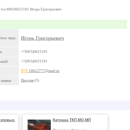
 тел.89036825191 Игорь Григорьевич
Игорь Григорьевич
тное лицо:
+7(903)6825191
н:
+7(903)6825191
ьный:
10622777@mail.ru
Продам
(5)
заявки:
озловых,
Катушка ТКП,МО,МП
: