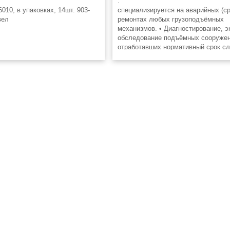
:
6010, в упаковках, 14шт. 903-
специализируется на аварийных (с
вел
ремонтах любых грузоподъёмных
механизмов. • Диагностирование, э
обследование подъёмных сооружен
отработавших нормативный срок сл
Ремонт подкрановых путей, электр
части кранов,