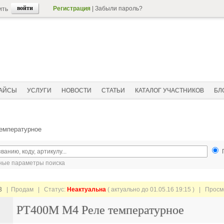
Регистрация
|
Забыли пароль?
ить
АЙСЫ
УСЛУГИ
НОВОСТИ
СТАТЬИ
КАТАЛОГ УЧАСТНИКОВ
БЛ
емпературное
ые параметры поиска
3
| Продам |
Статус:
Неактуальна
( актуально до 01.05.16 19:15 ) | Прос
РТ400М М4 Реле температурное