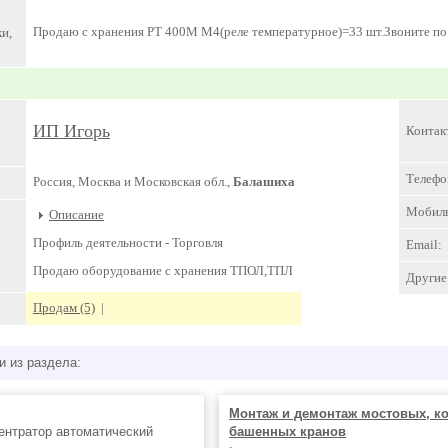
Продаю с хранения РТ 400М М4(реле температурное)=33 шт.Звоните по
и,
ИП Игорь
Контак
Телефо
Россия, Москва и Московская обл.,
Балашиха
Мобил
Описание
Профиль деятельности -
Торговля
Email:
Продаю оборудование с хранения ТПОЛ,ТПЛ
Другие 
Продам (5)
|
и из раздела:
Монтаж и демонтаж мостовых, к
центратор автоматический
башенных кранов