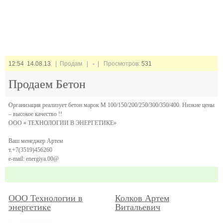
12:54 14.08.13
| Продам |
-
| Просмотров:
531
Продаем Бетон
Организация реализует бетон марок М 100/150/200/250/300/350/400. Низкие цены
– высокое качество !!
ООО « ТЕХНОЛОГИИ В ЭНЕРГЕТИКЕ»
Ваш менеджер Артем
т.+7(3519)456260
e-mail: energiya.00@
ООО Технологии в
Колков Артем
энергетике
Витальевич