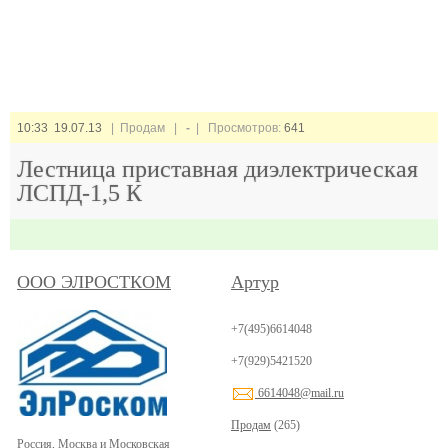
10:33 19.07.13
| Продам |
-
| Просмотров:
641
Лестница приставная диэлектрическая
ЛСПД-1,5 К
ООО ЭЛРОСТКОМ
Артур
+7(495)6614048
+7(929)5421520
6614048@mail.ru
Продам
(265)
Россия, Москва и Московская