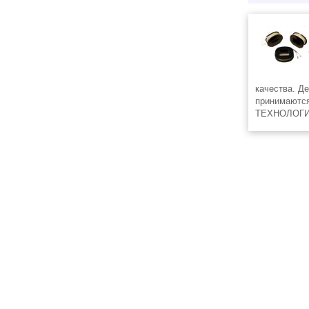
качества. Д
принимаются
ТЕХНОЛОГИ
+7(3519)4562
+7(812)31833
+7(3519)438
ф.+7(3519)43