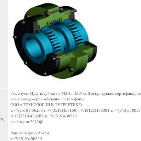
Реализуем Муфты зубчатые МЗ-1…МЗ-12.Вся продукция сертифицирована
или у менеджеров компании по телефону.
ООО « ТЕХНОЛОГИИ В ЭНЕРГЕТИКЕ»
т. +7(3519)456260 т. +7(3519)456160 т. +7(812)3183391 т. +7(343)378059
Ф.+7(3519)438287 ф.+7(3519)438278
и,
mail: uytm-2012@
Ваш менеджер Артем
т.+7(3519)456260