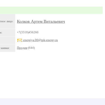
Колков Артем Витальевич
тное лицо:
+7(3519)456260
н:
energiya.00@tpk-energy.ru
Продам
(644)
заявки: