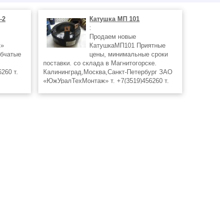
-2
Катушка МП 101
:
Продаем новые
ж»
КатушкаМП101 Приятные
убчатые
цены, минимальные сроки
поставки. со склада в Магнитогорске.
260 т.
Калининград,Москва,Санкт-Петербург ЗАО
«ЮжУралТехМонтаж» т. +7(3519)456260 т.
 mail:
+7(3519)456160 Ф.+7(3519)438287
 Ваш
ф.+7(3519)438278 mail: tpk_energy@mail.ru.
0 e-mail:
www.utm-74.ru Ваш менеджер