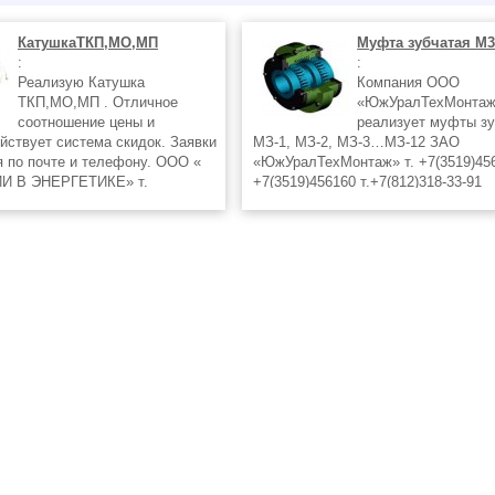
КатушкаТКП,МО,МП
Муфта зубчатая М3
:
:
Реализую Катушка
Компания ООО
ТКП,МО,МП . Отличное
«ЮжУралТехМонта
соотношение цены и
реализует муфты з
ействует система скидок. Заявки
МЗ-1, МЗ-2, МЗ-3…МЗ-12 ЗАО
 по почте и телефону. ООО «
«ЮжУралТехМонтаж» т. +7(3519)456
И В ЭНЕРГЕТИКЕ» т.
+7(3519)456160 т.+7(812)318-33-91
60 т. +7(3519)456160 т.
Ф.+7(3519)438287 ф.+7(3519)438278
91 т. +7(343)3780592 т.
tpk_energy@mail.ru. www.utm-74.ru
286 Ф.+7(3519)438287
менеджер Анатолий т.+7(3519)45616
8278 mail: