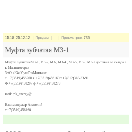
15:18 25.12.12
| Продам |
-
| Просмотров:
735
Муфта зубчатая М3-1
Муфты зубчатыеМЗ-1, МЗ-2, МЗ-, МЗ-4., МЗ-5, МЗ-., МЗ-7 доставка со склада в
г. Магнитогорск
ЗАО «ЮжУралТехМонтаж»
т. +7(3519)456260 т. +7(3519)456160 т.+7(812)318-33-91
Ф.+7(3519)438287 ф.+7(3519)438278
mail: tpk_energy@
Ваш менеджер Анатолий
т.+7(3519)456160