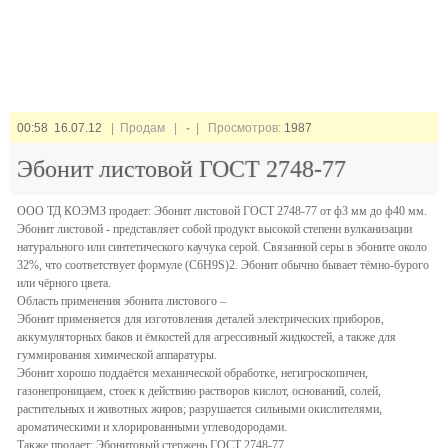
00:58 16.07.12
| Продам |
-
| Просмотров:
1987
Эбонит листовой ГОСТ 2748-77
ООО ТД КОЭМЗ продает: Эбонит листовой ГОСТ 2748-77 от ф3 мм до ф40 мм.
Эбонит листовой - представляет собой продукт высокой степени вулканизации
натурального или синтетического каучука серой. Связанной серы в эбоните около
32%, что соответствует формуле (C6H9S)2. Эбонит обычно бывает тёмно-бурого
или чёрного цвета.
Область применения эбонита листового –
Эбонит применяется для изготовления деталей электрических приборов,
аккумуляторных баков и ёмкостей для агрессивный жидкостей, а также для
гуммирования химической аппаратуры.
Эбонит хорошо поддаётся механической обработке, негигроскопичен,
газонепроницаем, стоек к действию растворов кислот, оснований, солей,
растительных и животных жиров; разрушается сильными окислителями,
ароматическими и хлорированными углеводородами.
Также продает: Эбонитовый стержень ГОСТ 2748-77.