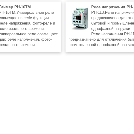
Таймер РН-16ТМ
Реле напряжения РН-
РН-16ТМ:Универсальное реле
РН-113:Реле напряжен
совмещает в себе функции:
предназначено для от
реле напряжения, фото-реле и
бытовой и промышленн
реле реального времени.
однофазной нагрузки
Универсальное реле совмещает
Реле напряжения РН-1
ции: реле напряжения, фото-
предназначено для отключения быт
 реального времени.
промышленной однофазной нагрузк
но для: •Включения/отключения
50 Гц любой мощности при недопу
гласно установленного
колебаниях напряжения в сети с
лем
последующим