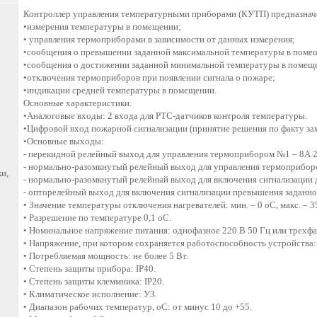
Контроллер управления температурными приборами (КУТП) предназначе
•измерения температуры в помещении;
• управления термоприборами в зависимости от данных измерения;
•сообщения о превышении заданной максимальной температуры в поме
•сообщения о достижении заданной минимальной температуры в помещ
•отключения термоприборов при появлении сигнала о пожаре;
•индикации средней температуры в помещении.
Основные характеристики.
•Аналоговые входы: 2 входа для PTC-датчиков контроля температуры.
•Цифровой вход пожарной сигнализации (принятие решения по факту за
•Основные выходы:
- перекидной релейный выход для управления термоприбором №1 – 8А 2
- нормально-разомкнутый релейный выход для управления термоприбор
и,
- нормально-разомкнутый релейный выход для включения сигнализации 
- опторелейный выход для включения сигнализации превышения заданно
• Значение температуры отключения нагревателей: мин. – 0 оС, макс. – 3
• Разрешение по температуре 0,1 оС.
• Номинальное напряжение питания: однофазное 220 В 50 Гц или трехфа
• Напряжение, при котором сохраняется работоспособность устройства: 
• Потребляемая мощность: не более 5 Вт.
• Степень защиты прибора: IP40.
• Степень защиты клеммника: IP20.
• Климатическое исполнение: УЗ.
• Диапазон рабочих температур, оС: от минус 10 до +55.