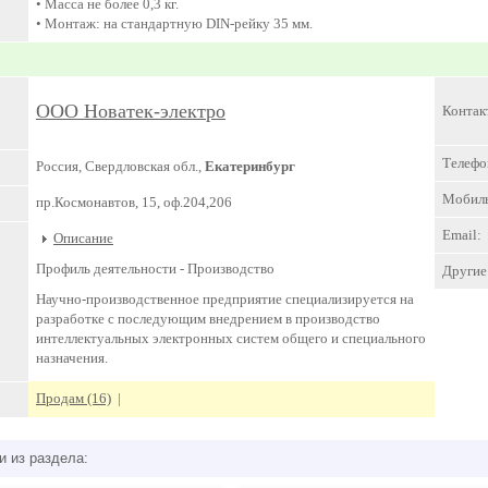
• Масса не более 0,3 кг.
• Монтаж: на стандартную DIN-рейку 35 мм.
ООО Новатек-электро
Контак
Телефо
Россия, Свердловская обл.,
Екатеринбург
Мобил
пр.Космонавтов, 15, оф.204,206
Email:
Описание
Профиль деятельности -
Производство
Другие 
Научно-производственное предприятие специализируется на
разработке с последующим внедрением в производство
интеллектуальных электронных систем общего и специального
назначения.
Продам (16)
|
и из раздела: