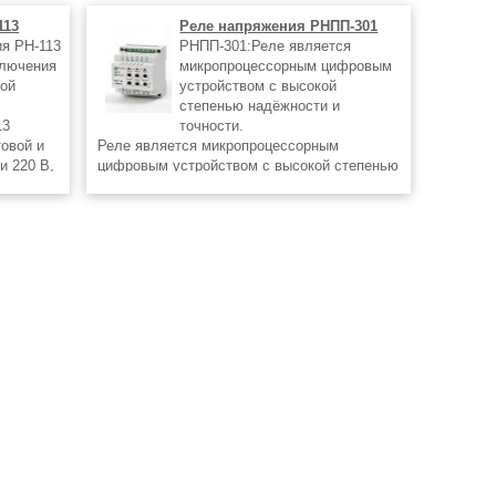
113
Реле напряжения РНПП-301
ия РН-113
РНПП-301:Реле является
ключения
микропроцессорным цифровым
ой
устройством с высокой
степенью надёжности и
13
точности.
овой и
Реле является микропроцессорным
и 220 В,
цифровым устройством с высокой степенью
стимых
надёжности и точности. Оперативного
питания не требуется – контролируемое
напряжение одновременно