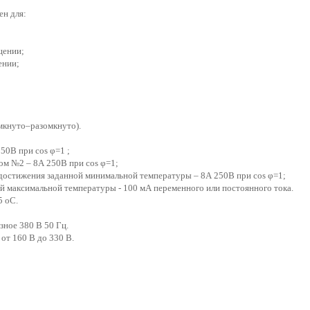
н для:
щении;
ении;
мкнуто–разомкнуто).
50В при cos φ=1 ;
ом №2 – 8А 250В при cos φ=1;
достижения заданной минимальной температуры – 8А 250В при cos φ=1;
й максимальной температуры - 100 мА переменного или постоянного тока.
5 оС.
зное 380 В 50 Гц.
от 160 В до 330 В.