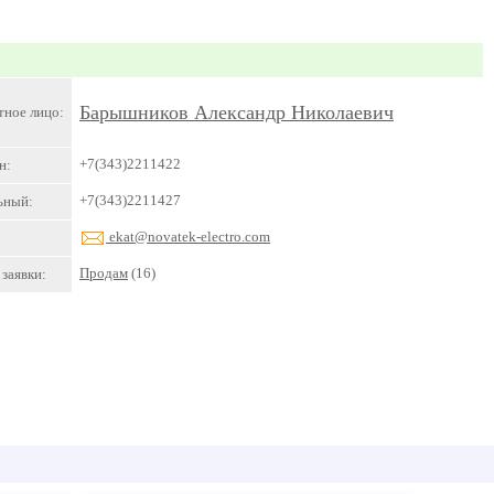
Барышников Александр Николаевич
тное лицо:
+7(343)2211422
н:
+7(343)2211427
ьный:
ekat@novatek-electro.com
Продам
(16)
заявки: