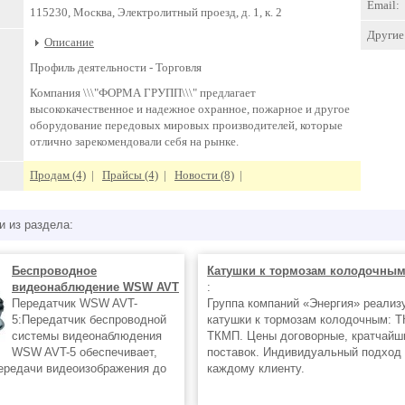
Email:
115230, Москва, Электролитный проезд, д. 1, к. 2
Другие 
Описание
Профиль деятельности -
Торговля
Компания \\\"ФОРМА ГРУПП\\\" предлагает
высококачественное и надежное охранное, пожарное и другое
оборудование передовых мировых производителей, которые
отлично зарекомендовали себя на рынке.
Продам (4)
|
Прайсы (4)
|
Новости (8)
|
и из раздела:
Беспроводное
Катушки к тормозам колодочны
видеонаблюдение WSW AVT
:
Передатчик WSW AVT-
Группа компаний «Энергия» реализ
5:Передатчик беспроводной
катушки к тормозам колодочным: Т
системы видеонаблюдения
ТКМП. Цены договорные, кратчайш
WSW AVT-5 обеспечивает,
поставок. Индивидуальный подход 
ередачи видеоизображения до
каждому клиенту.
ые системы видеонаблюдения