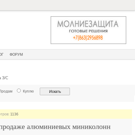
ОГ
ФОРУМ
a 3/C
Продам
Куплю
отров:
1136
спродаже алюминиевых миниколонн