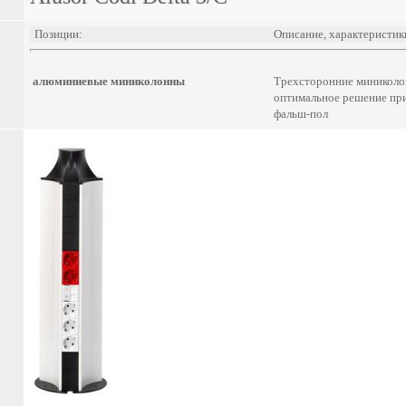
Позиции:
Описание, характеристик
алюминиевые миниколонны
Трехсторонние миниколон
оптимальное решение при
фальш-пол