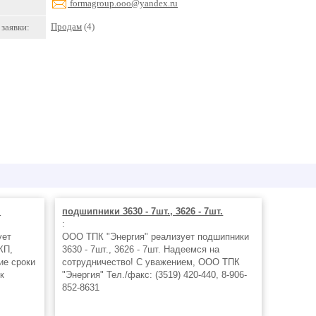
formagroup.ooo@yandex.ru
Продам
(4)
заявки:
м
подшипники 3630 - 7шт., 3626 - 7шт.
:
ует
ООО ТПК "Энергия" реализует подшипники
КП,
3630 - 7шт., 3626 - 7шт. Надеемся на
ие сроки
сотрудничество! С уважением, ООО ТПК
к
"Энергия" Тел./факс: (3519) 420-440, 8-906-
852-8631