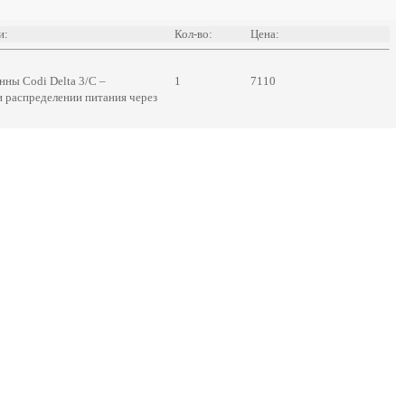
и:
Кол-во:
Цена:
ны Codi Delta 3/C –
1
7110
 распределении питания через