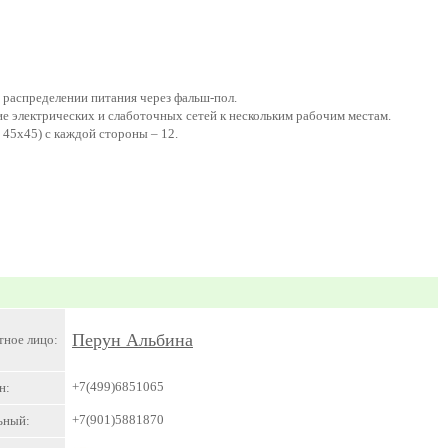
 распределении питания через фальш-пол.
е электрических и слаботочных сетей к нескольким рабочим местам.
45х45) с каждой стороны – 12.
Перун Альбина
тное лицо:
+7(499)6851065
н:
+7(901)5881870
ьный: