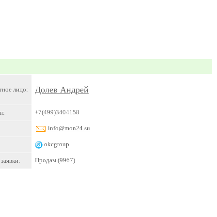
Долев Андрей
тное лицо:
+7(499)3404158
н:
info@mon24.su
okcgroup
Продам
(9967)
заявки: