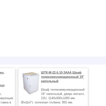
но,
ШТК-М-22.6.10-3ААА Шкаф
телекоммуникационный 19″
напольный
изл
:
Шкаф телекоммуникационный
о,
19″ напольный, дверь металл,
зирующие
22U, 1140х600х1000 мм
ставка в
(ВхШхГ), полезная глубина: 855 мм,