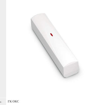
ГК ОКС
ь: