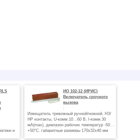
FRLS
ИО 102-12 (ИРИС)
Включатель срочного
я
вызова
о
:
Извещатель тревожный ручной/ножной, НЗ/
НР контакты, U-комм.10…60 В, I-комм.30
мА(max), диапазон рабочих температур -50…
атики и
+50°С, габаритные размеры 170х32х40 мм
дная
Полный перечень поставляемой продукции