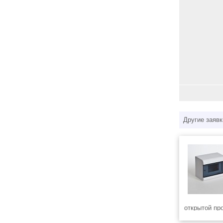
Другие заявк
открытой пр
дверцей, в к