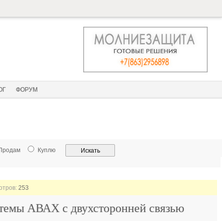
ОГ
ФОРУМ
Продам
Куплю
мотров:
253
темы АВАХ с двухсторонней связью