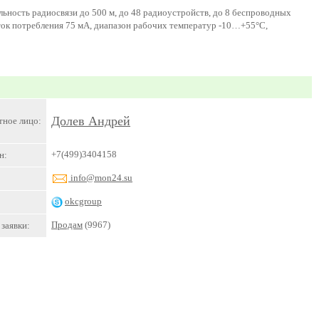
ьность радиосвязи до 500 м, до 48 радиоустройств, до 8 беспроводных
 ток потребления 75 мА, диапазон рабочих температур -10…+55°С,
Долев Андрей
тное лицо:
+7(499)3404158
н:
info@mon24.su
okcgroup
Продам
(9967)
заявки: