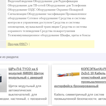
Видеонаблюдения Оборудование для Радиофикации
Оборудование для ТВ-сетей Оборудование для Телефонии
Оборудование ОЗДС Оборудование Охранно-Пожарной
Сигнализации Оборудование часофикации Промышленное
оборудование Сетевое оборудование Средства и системы
контроля и управления доступом Средства и системы
оповещения, музыкальной трансляции Средства и системы
охранного телевидения Средства пожаротушения
Телекоммуникационное оборудование Шкафы, щиты и боксы
Продам (9967)
|
и из раздела:
ЩРн-П-6 TYCO на 6
КОПСЭГКнг(А)-
модулей (68026) Щиток
2х2х1,10 Кабель
модульный с дверцей
огнестойкий дл
:
промышленног
Щиток модульный для
интерфейса бронированный
автоматических
:
выключателей, для
Кабель симметричный для систем
оводки, настенный, с прозрачной
промышленной безопасности, автом
омплекте с DIN-рейкой,
электроники; многопроволочная ме