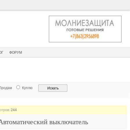
ОГ
ФОРУМ
Продам
Куплю
мотров:
244
 Автоматический выключатель