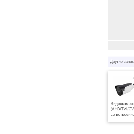
Другие заявк
Видеокамер
(AHD/TVI/CV
со встроенн
1/2,8″ Prog
2МП(1920×108
F2.0, f=3.6 