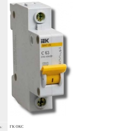
ГК ОКС
ь: