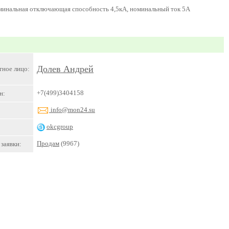
минальная отключающая способность 4,5кА, номинальный ток 5А
Долев Андрей
тное лицо:
+7(499)3404158
н:
info@mon24.su
okcgroup
Продам
(9967)
заявки: