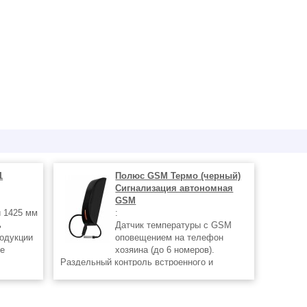
1
Полюс GSM Термо (черный)
Сигнализация автономная
GSM
 1425 мм
:
ь
Датчик температуры с GSM
одукции
оповещением на телефон
те
хозяина (до 6 номеров).
Раздельный контроль встроенного и
выносного датчиков температуры.
Автономная работа (от батареи) – до 1 года.
Постановка на охрану при подаче питания.