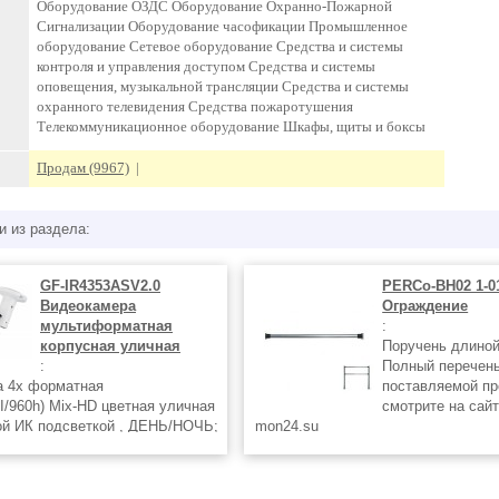
Оборудование ОЗДС Оборудование Охранно-Пожарной
Сигнализации Оборудование часофикации Промышленное
оборудование Сетевое оборудование Средства и системы
контроля и управления доступом Средства и системы
оповещения, музыкальной трансляции Средства и системы
охранного телевидения Средства пожаротушения
Телекоммуникационное оборудование Шкафы, щиты и боксы
Продам (9967)
|
и из раздела:
GF-IR4353ASV2.0
PERCo-BH02 1-0
Видеокамера
Ограждение
мультиформатная
:
корпусная уличная
Поручень длиной
:
Полный перечен
а 4х форматная
поставляемой пр
I/960h) Mix-HD цветная уличная
смотрите на сай
ой ИК подсветкой , ДЕНЬ/НОЧЬ;
mon24.su
ressive Scan CMOS
0) ; 0,1 лк (при вкл ИК 0 лк)
мм; дальность ИК подсветки 20