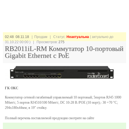
02:48 08.11.18
| Продам |
Статус:
Неактуальна
( актуально до
31.10.22 00:00 ) | Просмотров:
275
RB2011iL-RM Коммутатор 10-портовый
Gigabit Ethernet с РоЕ
ГК ОКС
Коммутатор сетевой гигабитный управляемый 10 портовый; 5портов RJ45 1000
Мбит/с; 5 портов RJ4510/100 Мбит/с; DC 10-28 В./POE (10 порт);- 30 +70 °С;
294x180x44мм; в 19″ стойку.
Полный перечень поставляемой продукции смотрите на сайте