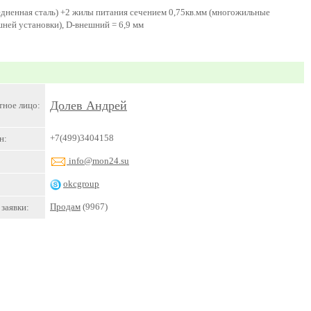
едненная сталь) +2 жилы питания сечением 0,75кв.мм (многожильные
шней установки), D-внешний = 6,9 мм
Долев Андрей
тное лицо:
+7(499)3404158
н:
info@mon24.su
okcgroup
Продам
(9967)
заявки: