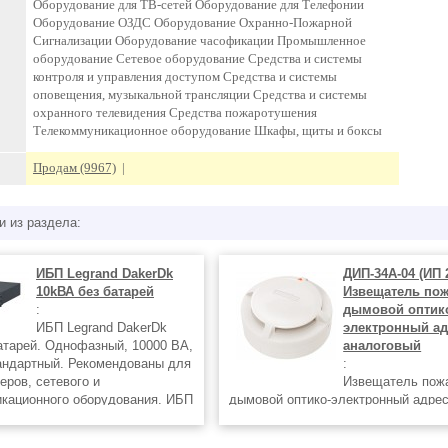
Оборудование для ТВ-сетей Оборудование для Телефонии
Оборудование ОЗДС Оборудование Охранно-Пожарной
Сигнализации Оборудование часофикации Промышленное
оборудование Сетевое оборудование Средства и системы
контроля и управления доступом Средства и системы
оповещения, музыкальной трансляции Средства и системы
охранного телевидения Средства пожаротушения
Телекоммуникационное оборудование Шкафы, щиты и боксы
Продам (9967)
|
и из раздела:
ИБП Legrand DakerDk
ДИП-34А-04 (ИП 
10kВА без батарей
Извещатель по
:
дымовой оптик
ИБП Legrand DakerDk
электронный ад
атарей. Однофазный, 10000 ВА,
аналоговый
андартный. Рекомендованы для
:
еров, сетевого и
Извещатель пож
кационного оборудования. ИБП
дымовой оптико-электронный адрес
реобразованием. В исполнении
аналоговый для работы с прибором
ack-конфигурации. Контроль
КДЛ со встроенным изолятором кор