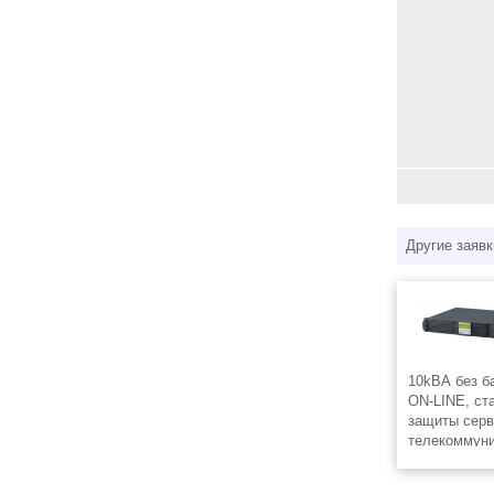
Другие заявк
10kВА без б
ON-LINE, ст
защиты серв
телекоммуни
с двойным п
«TOWER» и R