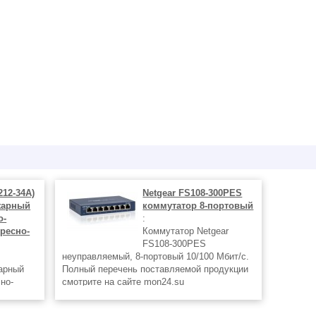
212-34А)
Netgear FS108-300PES
жарный
коммутатор 8-портовый
о-
:
ресно-
Коммутатор Netgear
FS108-300PES
неуправляемый, 8-портовый 10/100 Мбит/с.
арный
Полный перечень поставляемой продукции
но-
смотрите на сайте mon24.su
 С2000-
откого