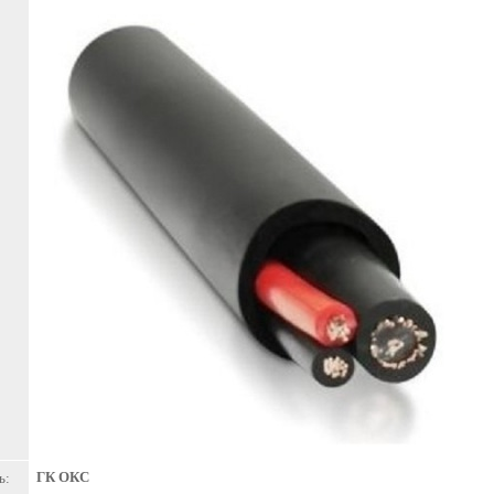
ГК ОКС
ь: