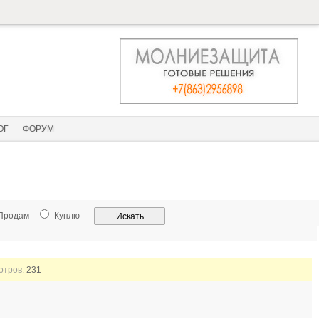
ОГ
ФОРУМ
Продам
Куплю
мотров:
231