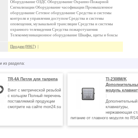
Оборудование ОЗДС Оборудование Охранно-Пожарной
Сигнализации Оборудование часофикации Промышленное
оборудование Сетевое оборудование Средства и системы
контроля и управления доступом Средства и системы
оповещения, музыкальной трансляции Средства и системы
охранного телевидения Средства пожаротушения
Телекоммуникационное оборудование Шкафы, щиты и боксы
Продам (9967)
|
и из раздела:
TR-4A Петля для талрепа
TI-2308M/K
:
Дополнительн
Винт с метрической резьбой
модуль клавиа
с кольцом Полный перечень
:
поставляемой продукции
Дополнительный
смотрите на сайте mon24.su
клавиатуры,
нержавеющая ст
питание от главного модуля по RS
+60ºC, 110 x 120 x 29 мм, аксессуа
— TI-MP xM, врезные боксы — TI-B
накладные кожухи TI-Vizor xM. Ста