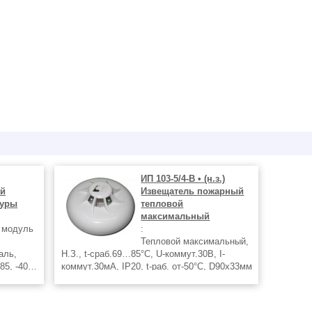
ИП 103-5/4-В • (н.з.)
ый
Извещатель пожарный
туры
тепловой
максимальный
 модуль
:
Тепловой максимальный,
аль,
Н.З., t-сраб.69…85°С, U-коммут.30В, I-
485, -40…
коммут.30мА, IP20, t-раб. от-50°С, D90х33мм
ры: рамки
Полный перечень поставляемой продукции
ox xM,
смотрите на сайте mon24.su
ндартно