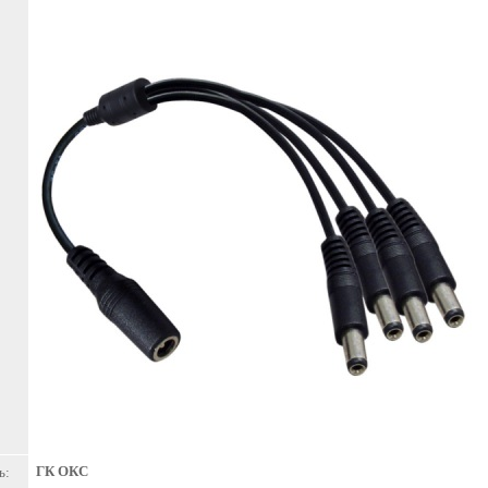
ГК ОКС
ь: