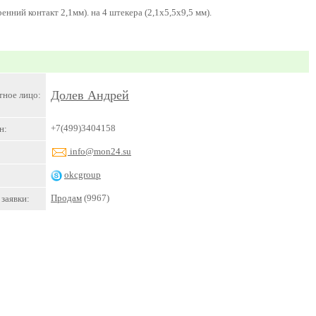
нний контакт 2,1мм). на 4 штекера (2,1х5,5х9,5 мм).
Долев Андрей
тное лицо:
+7(499)3404158
н:
info@mon24.su
okcgroup
Продам
(9967)
заявки: