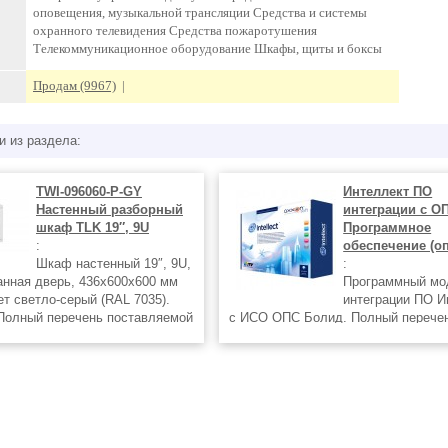
оповещения, музыкальной трансляции Средства и системы
охранного телевидения Средства пожаротушения
Телекоммуникационное оборудование Шкафы, щиты и боксы
Продам (9967)
|
и из раздела:
TWI-096060-P-GY
Интеллект ПО
Настенный разборный
интеграции с О
шкаф TLK 19″, 9U
Программное
:
обеспечение (о
Шкаф настенный 19″, 9U,
:
нная дверь, 436х600х600 мм
Программный мо
ет светло-серый (RAL 7035).
интеграции ПО И
Полный перечень поставляемой
с ИСО ОПС Болид. Полный перече
мотрите на сайте mon24.su
поставляемой продукции смотрите 
mon24.su