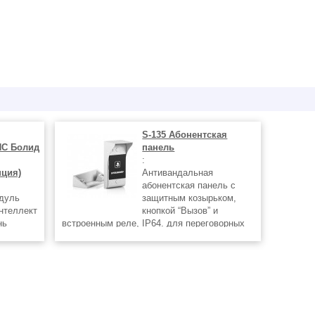
S-135 Абонентская
ПС Болид
панель
:
пция)
Антивандальная
абонентская панель с
дуль
защитным козырьком,
нтеллект
кнопкой “Вызов” и
нь
встроенным реле, IP64. для переговорных
на сайте
устройств оперативно-диспетчерской связи
Stelberry S-740 и Stelberry S-760. Полный
перечень поставляемой продукции смотрите
на сайте mon24.su