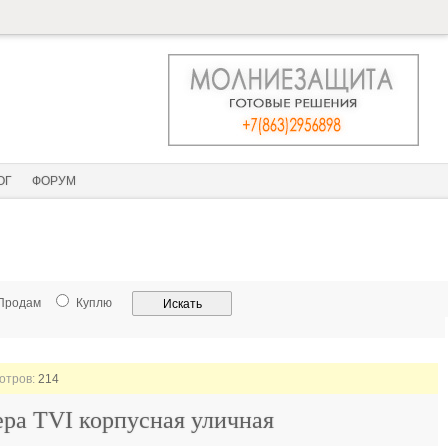
ОГ
ФОРУМ
Продам
Куплю
мотров:
214
ра TVI корпусная уличная