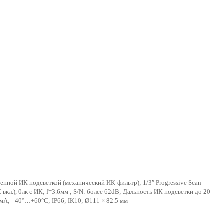
енной ИК подсветкой (механический ИК-фильтр); 1/3″ Progressive Scan
л.), 0лк с ИК; f=3.6мм ; S/N: более 62dB; Дальность ИК подсветки до 20
мА; –40°…+60°C; IP66; IK10; Ø111 × 82.5 мм