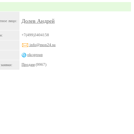
Долев Андрей
тное лицо:
+7(499)3404158
н:
info@mon24.su
okcgroup
Продам
(9967)
заявки: