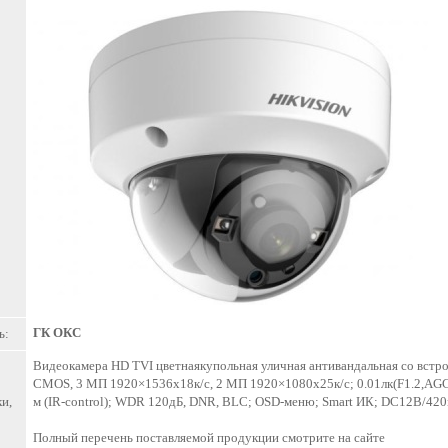
ГК ОКС
ь:
Видеокамера HD TVI цветнаякупольная уличная антивандальная со встро
CMOS, 3 МП 1920×1536х18к/с, 2 МП 1920×1080х25к/с; 0.01лк(F1.2,AGC вк
и,
м (IR-control); WDR 120дБ, DNR, BLC; OSD-меню; Smart ИК; DC12В/420
Полный перечень поставляемой продукции смотрите на сайте