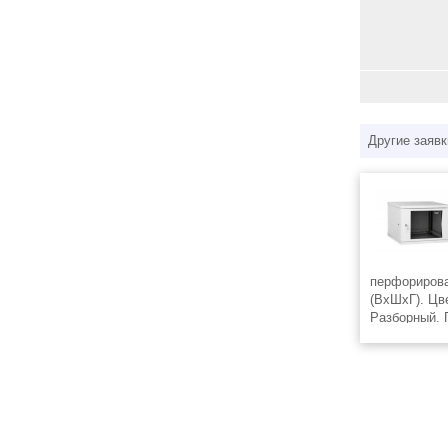
Другие заявк
перфорирова
(ВхШхГ). Цв
Разборный. 
продукции с