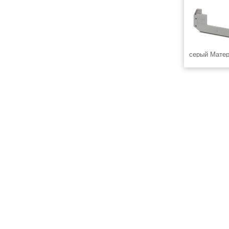
cерый Матер
© 2008-2026 ЭлектроТехИнфо ETI.SU +7(863)2956898
info@eti.su