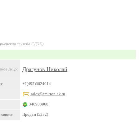
урьерская служба СДЭК)
Драгунов Николай
тное лицо:
+7(495)6624014
н:
sales@amitron-ek.ru
346903960
Продам
(5332)
заявки: