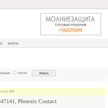
ОГ
ФОРУМ
Продам
Куплю
мотров:
334
7141, Phoenix Contact