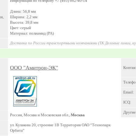
Информация по телефону +7 (495) 662-40-14
Длина: 56,8 мм
и,
Ширина: 2,2 мм
Высота: 39,8 мм
Цвет: cерый
Материал: полиамид (PA)
Доставка по России транспортными компаниями (ТК Деловые линии, к
ООО "Амитрон-ЭК"
Контак
Телефо
Email:
ICQ:
Другие 
Россия, Москва и Московская обл.,
Москва
ул. Кулакова 20, строение 1В Территория ОАО “Технопарк
Орбита”