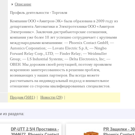
Описание
Профиль деятельности -
Торговля
Компания ООО «Амитрон-ЭК» была образована в 2009 году из
департамента Автоматики и Электротехники ООО «Амитрон
Электроникс». Заключив дистрибьюторские соглашения,
компания уже более 10 лет успешно сотрудничает с крупными
международными компаниями: — Phoenix Contact GmbH; —
Autonics Corporation; — Lovato Electric S.p.A; — Ningbo
Forward Relay Corp., LTD; — Finder Relay; — Weidmuller
Group; — LS Industrial Systems; — Delta Electronics, Inc; —
ОВЕН. Мы дорожим своей репутацией, поэтому проявляем
искреннюю заинтересованность в решении проблем,
возникающих у наших партнеров. Вы всегда можете
рассчитывать на индивидуальный подход и внимательное
отношение со стороны квалифицированных специалистов.
Продам (5681)
|
Новости (29)
|
и из раздела:
DP-UTT 2,5/4 Проставка -
PR Защелки - 30
3044677, Phoenix Contact
Phoenix Contact