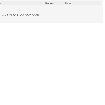
и:
Кол-во:
Цена:
атель АК25-311-00 ОМ5 380В