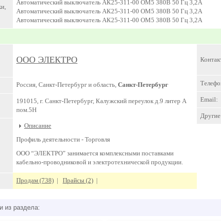
Автоматический выключатель АК25-311-00 ОМ5 380В 50 Гц 3,2А
и,
Автоматический выключатель АК25-311-00 ОМ5 380В 50 Гц 3,2А
Автоматический выключатель АК25-311-00 ОМ5 380В 50 Гц 3,2А
ООО ЭЛЕКТРО
Контак
Телефо
Россия, Санкт-Петербург и область,
Санкт-Петербург
Email:
191015, г. Санкт-Петербург, Калужский переулок д.9 литер А
пом.5Н
Другие 
Описание
Профиль деятельности -
Торговля
ООО “ЭЛЕКТРО” занимается комплексными поставками
кабельно-проводниковой и электротехнической продукции.
Продам (738)
|
Прайсы (2)
|
и из раздела: