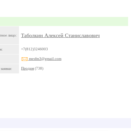
Таболкин Алексей Станиславович
тное лицо:
+7(812)3246003
н:
mesfm3@gmail.com
Продам
(738)
заявки: