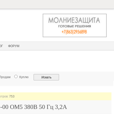
ОГ
ФОРУМ
Продам
Куплю
отров:
753
-00 ОМ5 380В 50 Гц 3,2А