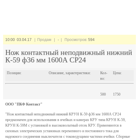
10:00 03.04.17
| Продам |
-
| Просмотров:
594
Нож контактный неподвижный нижний
К-59 ф36 мм 1600А СР24
Позиции:
Описание, характеристики:
Кол-
Цена:
во:
500
1750
OOO "ПКФ Контакт"
"Нож контактный неподвижный нижний КРУН К-59 ф36 мм 1600А СР24
предназначен для использования в ячейках и камерах КРУ типа КРУН К-59,
КРУН К-59М с установкой в высоковольтный отсек КРУ. Применяются в
силовых электрических установках переменного и постоянного тока для
надежного соединения выключателя с токоведущими частями ячейки. Сборные