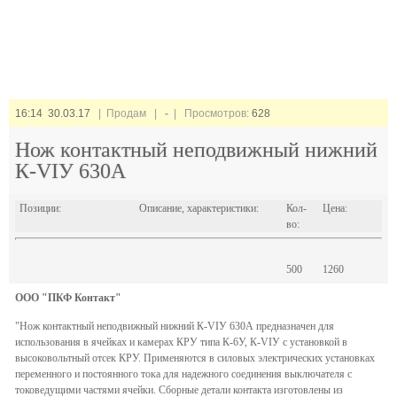
16:14 30.03.17
| Продам |
-
| Просмотров:
628
Нож контактный неподвижный нижний
К-VIУ 630А
Позиции:
Описание, характеристики:
Кол-
Цена:
во:
500
1260
OOO "ПКФ Контакт"
"Нож контактный неподвижный нижний К-VIУ 630А предназначен для
использования в ячейках и камерах КРУ типа К-6У, К-VIУ с установкой в
высоковольтный отсек КРУ. Применяются в силовых электрических установках
переменного и постоянного тока для надежного соединения выключателя с
токоведущими частями ячейки. Сборные детали контакта изготовлены из