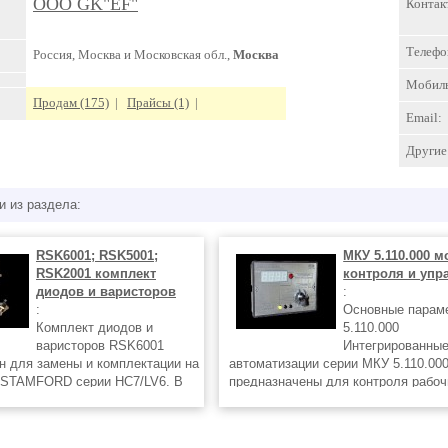
ООО GK"EF"
Контак
Телефо
Россия, Москва и Московская обл.,
Москва
Мобил
Продам (175)
|
Прайсы (1)
|
Email:
Другие 
и из раздела:
RSK6001; RSK5001;
МКУ 5.110.000 
RSK2001 комплект
контроля и упр
диодов и варисторов
:
:
Основные парам
Комплект диодов и
5.110.000
варисторов RSK6001
Интегрированны
н для замены и комплектации на
автоматизации серии МКУ 5.110.00
 STAMFORD серии HC7/LV6. В
предназначены для контроля рабоч
01 входят 6 диодов и 2
параметров и автоматического упр
Комплект диодов и варистора
режимом работы дизель-электричес
дназначен для замены и
бензо-электрических агрегатов (ста