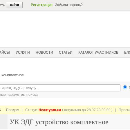
Регистрация
|
Забыли пароль?
ить
АЙСЫ
УСЛУГИ
НОВОСТИ
СТАТЬИ
КАТАЛОГ УЧАСТНИКОВ
БЛ
о комплектное
ые параметры поиска
6
| Продам |
Статус:
Неактуальна
( актуально до 28.07.23 00:00 ) | Прос
УК ЭДГ устройство комплектное