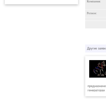
Компания:
Регион:
Другие заявк
предназначе
генераторах
набор RSK60
варистора. 
RSK5001 пре