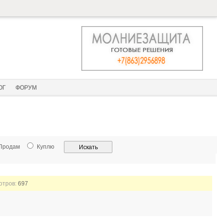
ОГ
ФОРУМ
Продам
Куплю
мотров:
697