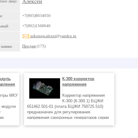
Алексей
тное лицо:
+7(905)8034050
н:
+7(902)1568040
ьный:
nikonow.alexei@yandex.ru
Продам
(175)
заявки:
модуль
К-300 корректор
авления
напряжения
:
етры МКУ
Корректор напряжения
К-300 (К-300.1) БЦЖИ
е модули
651462.501-01 (плата БЦЖИ 758725.510)
0
предназначен для регулирования
их
напряжения синхронных генераторов серии
авления
ГС-БКМ. Основные технические параметры
ких и
корректора напряжения К-300: •
нций) в
обеспечивает качественное регулирование