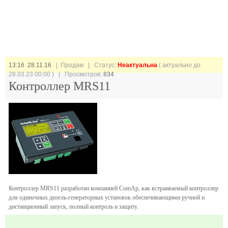
13:16 28.11.16
| Продам |
Статус:
Неактуальна
( актуально до
28.03.23 00:00 ) | Просмотров:
834
Контроллер MRS11
Контроллер MRS11 разработан компанией ComAp, как встраиваемый контроллер
для одиночных дизель-генераторных установок обеспечивающими ручной и
дистанционный запуск, полный контроль и защиту.