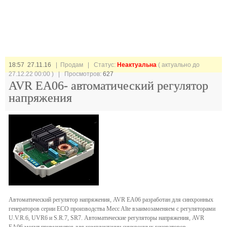
18:57 27.11.16
| Продам |
Статус:
Неактуальна
( актуально до
27.12.22 00:00 ) | Просмотров:
627
AVR ЕА06- автоматический регулятор
напряжения
Автоматический регулятор напряжения, AVR ЕА06 разработан для синхронных
генераторов серии ECO производства Mecc Alte взаимозаменяем с регуляторами
U.V.R.6, UVR6 и S.R.7, SR7. Автоматические регуляторы напряжения, AVR