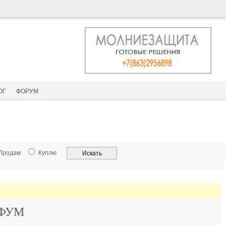
ОГ
ФОРУМ
Продам
Куплю
а ФУМ