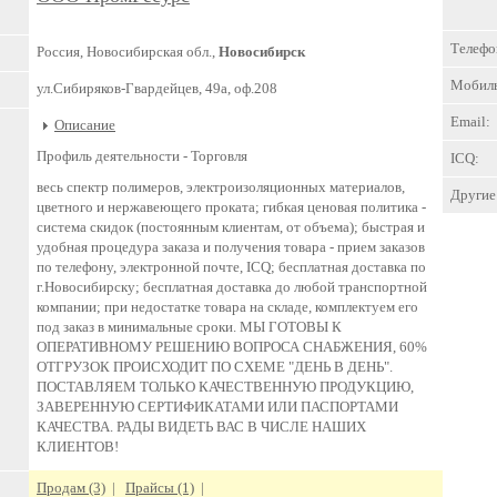
Телефо
Россия, Новосибирская обл.,
Новосибирск
Мобил
ул.Сибиряков-Гвардейцев, 49а, оф.208
Email:
Описание
Профиль деятельности -
Торговля
ICQ:
весь спектр полимеров, электроизоляционных материалов,
Другие 
цветного и нержавеющего проката; гибкая ценовая политика -
система скидок (постоянным клиентам, от объема); быстрая и
удобная процедура заказа и получения товара - прием заказов
по телефону, электронной почте, ICQ; бесплатная доставка по
г.Новосибирску; бесплатная доставка до любой транспортной
компании; при недостатке товара на складе, комплектуем его
под заказ в минимальные сроки. МЫ ГОТОВЫ К
ОПЕРАТИВНОМУ РЕШЕНИЮ ВОПРОСА СНАБЖЕНИЯ, 60%
ОТГРУЗОК ПРОИСХОДИТ ПО СХЕМЕ "ДЕНЬ В ДЕНЬ".
ПОСТАВЛЯЕМ ТОЛЬКО КАЧЕСТВЕННУЮ ПРОДУКЦИЮ,
ЗАВЕРЕННУЮ СЕРТИФИКАТАМИ ИЛИ ПАСПОРТАМИ
КАЧЕСТВА. РАДЫ ВИДЕТЬ ВАС В ЧИСЛЕ НАШИХ
КЛИЕНТОВ!
Продам (3)
|
Прайсы (1)
|