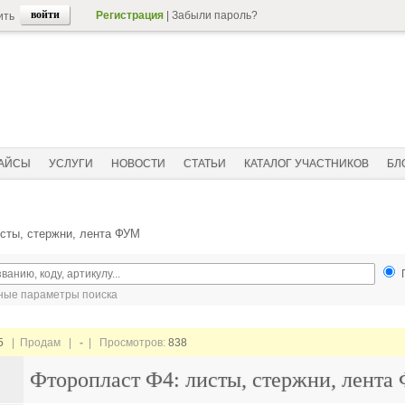
Регистрация
|
Забыли пароль?
ить
АЙСЫ
УСЛУГИ
НОВОСТИ
СТАТЬИ
КАТАЛОГ УЧАСТНИКОВ
БЛ
сты, стержни, лента ФУМ
ые параметры поиска
5
| Продам |
-
| Просмотров:
838
Фторопласт Ф4: листы, стержни, лент