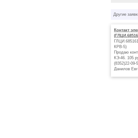
Другие заявк
Контакт эле
(ГЛЦИ.68516
ГЛЦИ.685161.
КРВ-5)
Продаю конт
КЭ-46. 105 р
(8352)22-09-
Данилов Евг