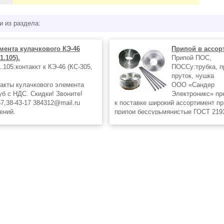
и из раздела:
мента кулачкового КЭ-46
Припой в ассор
1.105).
Припой ПОС,
105:контаккт к КЭ-46 (КС-305,
ПОССу:трубка, п
пруток, чушка
акты кулачкового элемента
ООО «Сандер
уб с НДС. Скидки! Звоните!
Электроникс» пр
57,38-43-17 384312@mail.ru
к поставке широкий ассортимент пр
ений.
припои бессурьмянистые ГОСТ 2193
припои малосурьмянистые, припои
сурьмянистые, припои специальные
легкоплавкие, порошки оловянные
9723-73,