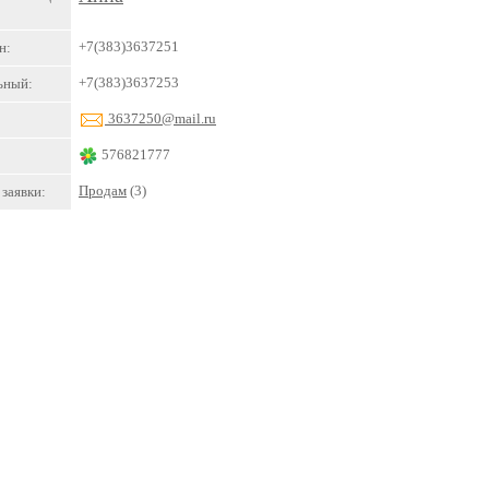
+7(383)3637251
н:
+7(383)3637253
ьный:
3637250@mail.ru
576821777
Продам
(3)
заявки: