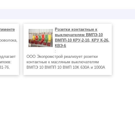
тименте
Розетки контактные к
выключателям ВМПЭ-10
роволока,
ВМПП-10 КРУ-2-10, КРУ К-26,
КВЭ-6
:
едлагает
ООО Экопромстрой реализует розетки
ипоев:
контактные к масляным выключателям
1-76,
ВМПЭ 10 ВМПП 10 ВМП 10К 630А и 1000А
для ячеек КРУ 2 10, КРУ К 12, КРУ К 26,
 и
КВЭ 6, КВЭ 10. Стержни токоведущие к
 ГОСТ
выключателям ВМГ 133, ВМГ 10, ВПМ 10.
Гарантия